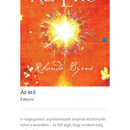
Az erő
Édesvíz
A világegyetem leghatalmasabb erejének kézikönyvét
tartod a kezedben – Az Erő segít, hogy mindent elérj,