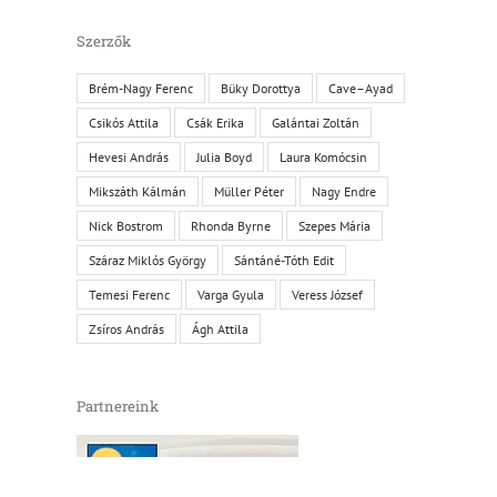
Szerzők
Brém-Nagy Ferenc
Büky Dorottya
Cave–Ayad
Csikós Attila
Csák Erika
Galántai Zoltán
Hevesi András
Julia Boyd
Laura Komócsin
Mikszáth Kálmán
Müller Péter
Nagy Endre
Nick Bostrom
Rhonda Byrne
Szepes Mária
Száraz Miklós György
Sántáné-Tóth Edit
Temesi Ferenc
Varga Gyula
Veress József
Zsíros András
Ágh Attila
Partnereink