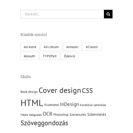
Keresés...
Kiadók szerint
Ad Astra
Ad Librum
Amazon
eClassic
Kossuth
TYPOTeX
Édesvíz
Skills
Cover design
CSS
Book design
HTML
InDesign
Illustrator
Korrektúra
Lektorálás
OCR
Szkennelés
Photoshop
Szerkesztés
Média beágyazás
Szöveggondozás