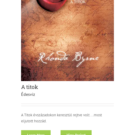
A titok
Édesvíz
A Titok évszázadokon keresztül rejtve volt ...most
eljutott hozzád.
Learn More
View Project