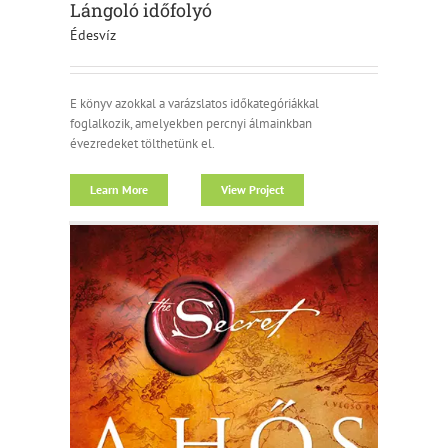
Lángoló időfolyó
Édesvíz
E könyv azokkal a varázslatos időkategóriákkal
foglalkozik, amelyekben percnyi álmainkban
évezredeket tölthetünk el.
Learn More
View Project