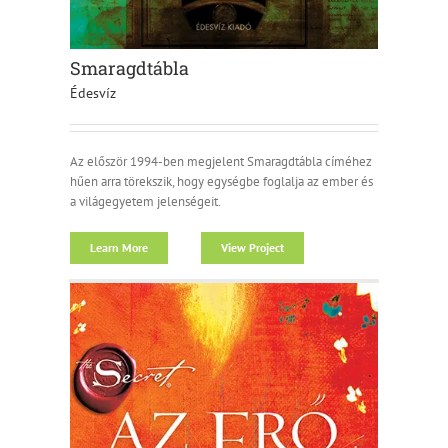
Smaragdtábla
Édesvíz
Az először 1994-ben megjelent Smaragdtábla címéhez
hűen arra törekszik, hogy egységbe foglalja az ember és
a világegyetem jelenségeit.
Learn More
View Project