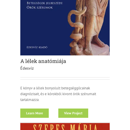
A lélek anatómiája
Édesvíz
E könyv a lélek bonyolult betegséggócainak
diagnózisait, és e kórokból kivont örök szérumait
tartalmazza.
Learn More
View Project