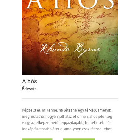
A hős
Édesvíz
Képzeld el, mi lenne, ha létezne egy térkép, amelyik
megmutatná, hogyan juthatsz el onnan, ahol jelenleg
vagy, az elképzelhető leggazdagabb, legteljesebb és
legkáprázatosabb életig, amelyben csak részed lehet.