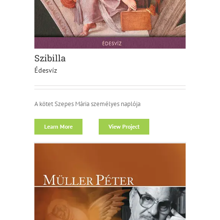
Szibilla
Édesvíz
A kötet Szepes Mária személyes naplója
Learn More
View Project