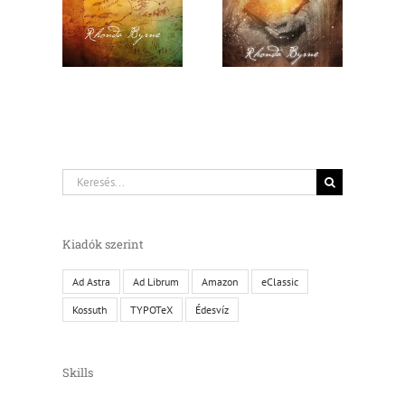
Keresés...
Kiadók szerint
Ad Astra
Ad Librum
Amazon
eClassic
Kossuth
TYPOTeX
Édesvíz
Skills