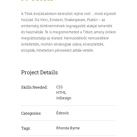
A Titok évszázadokon keresztül rejtve volt …most eljutott
hozzád. Da Vinci, Einstein, Shakespeare, Platón – az
emberiség történelmének legnagyobb alakjai ismerték
és használták. Te is megismerheted a Titkot, amely örökre
megváltoztatja az életed. Nemzedékről nemzedékre
örökítették, mohón sóvárogtak utána, elvesztették,
ellopták, hihetetlen pénzekért adták-vették.
Project Details
Skills Needed:
CSS
HTML
InDesign
Categories:
Édesvíz
Tags:
Rhonda Byrne