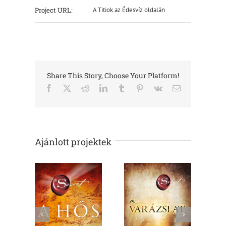
Project URL:
A Titiok az Édesvíz oldalán
Share This Story, Choose Your Platform!
Facebook
X
Reddit
LinkedIn
Tumblr
Pinterest
Vk
Email:
Ajánlott projektek
hős
A varázslat
Smaragdtábla