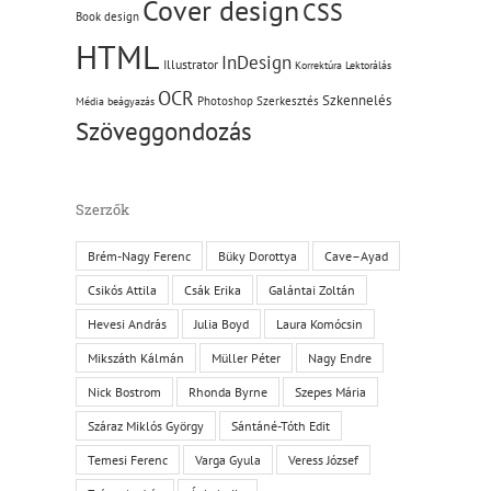
Cover design
CSS
Book design
HTML
InDesign
Illustrator
Korrektúra
Lektorálás
OCR
Szkennelés
Photoshop
Szerkesztés
Média beágyazás
Szöveggondozás
Szerzők
Brém-Nagy Ferenc
Büky Dorottya
Cave–Ayad
Csikós Attila
Csák Erika
Galántai Zoltán
Hevesi András
Julia Boyd
Laura Komócsin
Mikszáth Kálmán
Müller Péter
Nagy Endre
Nick Bostrom
Rhonda Byrne
Szepes Mária
Száraz Miklós György
Sántáné-Tóth Edit
Temesi Ferenc
Varga Gyula
Veress József