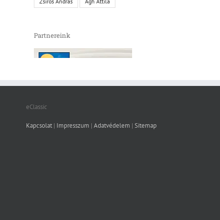
Zsíros András
Ágh Attila
Partnereink
eClassic
Kapcsolat
|
Impresszum
|
Adatvédelem
|
Sitemap