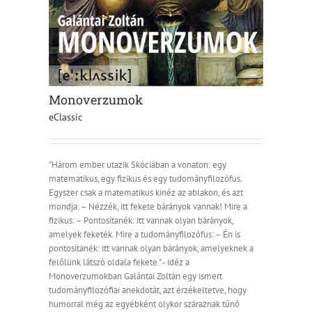
Monoverzumok
eClassic
"Három ember utazik Skóciában a vonaton: egy
matematikus, egy fizikus és egy tudományfilozófus.
Egyszer csak a matematikus kinéz az ablakon, és azt
mondja: – Nézzék, itt fekete bárányok vannak! Mire a
fizikus: – Pontosítanék: itt vannak olyan bárányok,
amelyek feketék. Mire a tudományfilozófus: – Én is
pontosítanék: itt vannak olyan bárányok, amelyeknek a
felőlünk látszó oldala fekete." - idéz a
Monoverzumokban Galántai Zoltán egy ismert
tudományfilozófiai anekdotát, azt érzékeltetve, hogy
humorral még az egyébként olykor száraznak tűnő