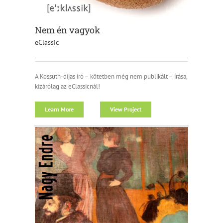
Nem én vagyok
eClassic
A Kossuth-díjas író – kötetben még nem publikált – írása,
kizárólag az eClassicnál!
Learn More
View Project