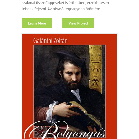
szakmai összefüggéseket is érthetően, érzékletesen
lehet kifejezni. Az olvasó legnagyobb örömére.
Learn More
View Project
n