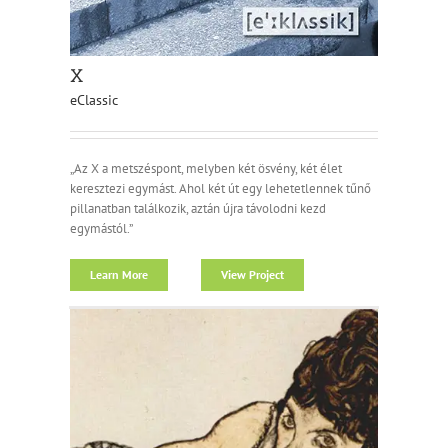
X
eClassic
„Az X a metszéspont, melyben két ösvény, két élet
keresztezi egymást. Ahol két út egy lehetetlennek tűnő
pillanatban találkozik, aztán újra távolodni kezd
egymástól.”
Learn More
View Project