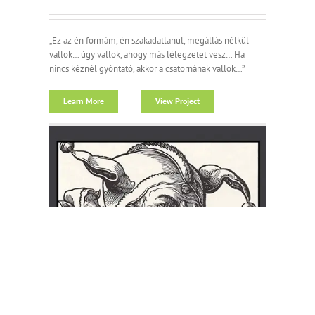
„Ez az én formám, én szakadatlanul, megállás nélkül
vallok… úgy vallok, ahogy más lélegzetet vesz… Ha
nincs kéznél gyóntató, akkor a csatornának vallok…”
Learn More
View Project