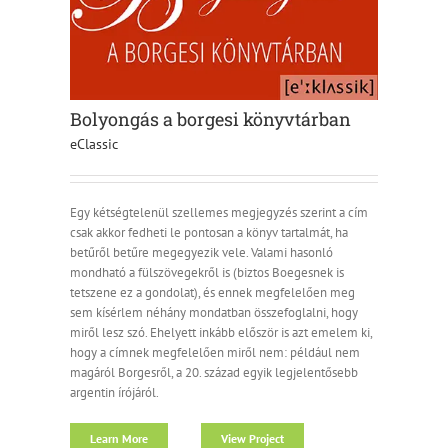
Bolyongás a borgesi könyvtárban
eClassic
Egy kétségtelenül szellemes megjegyzés szerint a cím
csak akkor fedheti le pontosan a könyv tartalmát, ha
betűről betűre megegyezik vele. Valami hasonló
mondható a fülszövegekről is (biztos Boegesnek is
tetszene ez a gondolat), és ennek megfelelően meg
sem kísérlem néhány mondatban összefoglalni, hogy
miről lesz szó. Ehelyett inkább először is azt emelem ki,
hogy a címnek megfelelően miről nem: például nem
magáról Borgesről, a 20. század egyik legjelentősebb
argentin írójáról.
Learn More
View Project