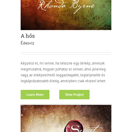
A hős
Édesvíz
Képzeld el, mi lenne, ha létezne egy térkép, amelyik
megmutatná, hogyan juthatsz el onnan, ahol jelenleg
vagy, az elképzelhető leggazdagabb, legteljesebb és
legkáprázatosabb életig, amelyben csak részed lehet.
Learn More
View Project