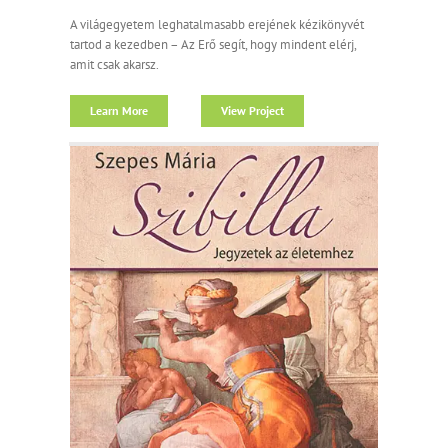
A világegyetem leghatalmasabb erejének kézikönyvét
tartod a kezedben – Az Erő segít, hogy mindent elérj,
amit csak akarsz.
Learn More
View Project