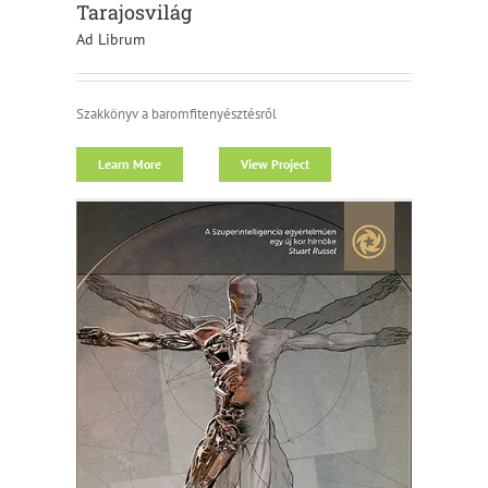
Tarajosvilág
Ad Librum
Szakkönyv a baromfitenyésztésről
Learn More
View Project