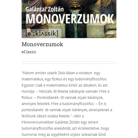
Monoverzumok
eClassic
"Három ember utazik Skóciában a vonaton: egy
matematikus, egy fizikus és egy tudományfilozófus.
Egyszer csak a matematikus kinéz az ablakon, és azt
mondja: – Nézzék, itt fekete bárányok vannak! Mire a
fizikus: – Pontosítanék: itt vannak olyan bárányok,
amelyek feketék. Mire a tudományfilozófus: – Én is
pontosítanék: itt vannak olyan bárányok, amelyeknek a
felőlünk látszó oldala fekete." - idéz a
Monoverzumokban Galántai Zoltán egy ismert
tudományfilozófiai anekdotát, azt érzékeltetve, hogy
humorral még az egyébként olykor száraznak tűnő