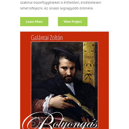
szakmai összefüggéseket is érthetően, érzékletesen
lehet kifejezni. Az olvasó legnagyobb örömére.
Learn More
View Project
n