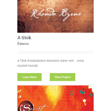
A titok
Édesvíz
A Titok évszázadokon keresztül rejtve volt ...most
eljutott hozzád.
Learn More
View Project