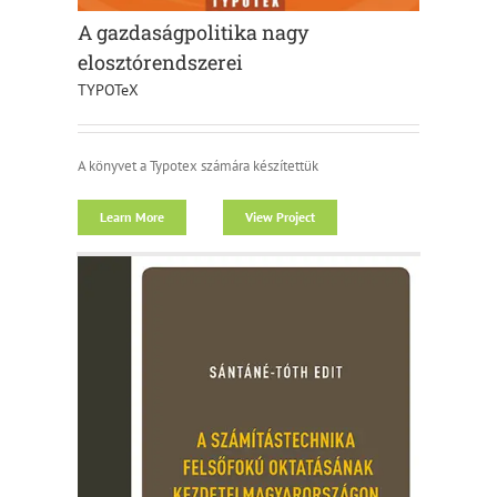
A gazdaságpolitika nagy
elosztórendszerei
TYPOTeX
A könyvet a Typotex számára készítettük
Learn More
View Project