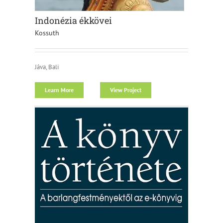
Indonézia ékkövei
Kossuth
Jáva, Bali
Learn More
View Project