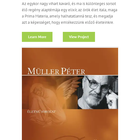
Az egykor nagy vihart kavaró, és ma is különleges sorsot
élő regény alaptémája egy elixír, az örök élet itala, maga
a Prima Materia, amely halhatatlanná tesz, és megadja
azt a képességet, hogy emlékezzünk előző életeinkre.
Learn More
View Project