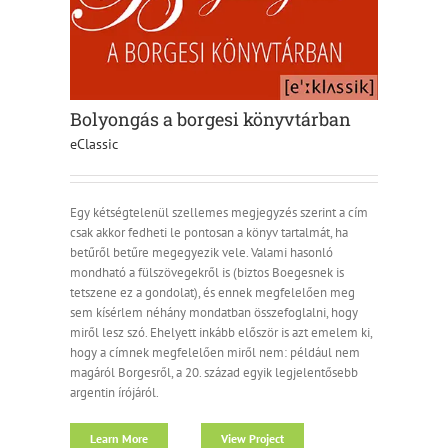
Bolyongás a borgesi könyvtárban
eClassic
Egy kétségtelenül szellemes megjegyzés szerint a cím
csak akkor fedheti le pontosan a könyv tartalmát, ha
betűről betűre megegyezik vele. Valami hasonló
mondható a fülszövegekről is (biztos Boegesnek is
tetszene ez a gondolat), és ennek megfelelően meg
sem kísérlem néhány mondatban összefoglalni, hogy
miről lesz szó. Ehelyett inkább először is azt emelem ki,
hogy a címnek megfelelően miről nem: például nem
magáról Borgesről, a 20. század egyik legjelentősebb
argentin írójáról.
Learn More
View Project