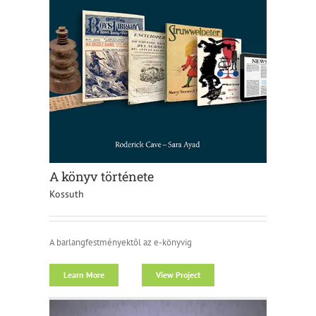
A könyv története
Kossuth
A barlangfestményektôl az e-könyvig
Learn More
View Project