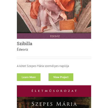
Szibilla
Édesvíz
A kötet Szepes Mária személyes naplója
Learn More
View Project