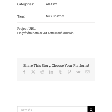
Categories:
Ad Astra
Tags:
Nick Bostrom
Project URL:
Megvásárolható az Ad Astra kiadó oldalán
Share This Story, Choose Your Platform!
Facebook
X
Reddit
LinkedIn
Tumblr
Pinterest
Vk
Email:
Keresés...