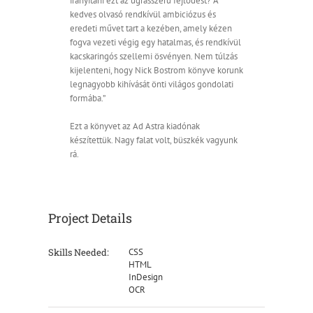
irányítani ezt az ugrásszerű fejlődést? A
kedves olvasó rendkívül ambiciózus és
eredeti művet tart a kezében, amely kézen
fogva vezeti végig egy hatalmas, és rendkívül
kacskaringós szellemi ösvényen. Nem túlzás
kijelenteni, hogy Nick Bostrom könyve korunk
legnagyobb kihívását önti világos gondolati
formába.”
Ezt a könyvet az Ad Astra kiadónak
készítettük. Nagy falat volt, büszkék vagyunk
rá.
Project Details
Skills Needed:
CSS
HTML
InDesign
OCR