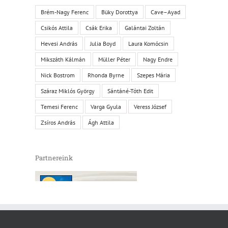
Brém-Nagy Ferenc
Büky Dorottya
Cave–Ayad
Csikós Attila
Csák Erika
Galántai Zoltán
Hevesi András
Julia Boyd
Laura Komócsin
Mikszáth Kálmán
Müller Péter
Nagy Endre
Nick Bostrom
Rhonda Byrne
Szepes Mária
Száraz Miklós György
Sántáné-Tóth Edit
Temesi Ferenc
Varga Gyula
Veress József
Zsíros András
Ágh Attila
Partnereink