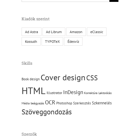
Kiadók szerint
Ad Astra
Ad Librum
Amazon
eClassic
Kossuth
TYPOTeX
Édesvíz
Skills
Cover design
CSS
Book design
HTML
InDesign
Illustrator
Korrektúra
Lektorálás
OCR
Szkennelés
Photoshop
Szerkesztés
Média beágyazás
Szöveggondozás
Szerzők