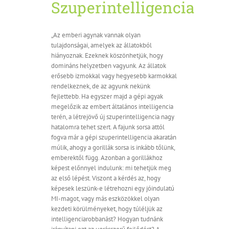
Szuperintelligencia
„Az emberi agynak vannak olyan
tulajdonságai, amelyek az állatokból
hiányoznak. Ezeknek köszönhetjük, hogy
domináns helyzetben vagyunk. Az állatok
erősebb izmokkal vagy hegyesebb karmokkal
rendelkeznek, de az agyunk nekünk
fejlettebb. Ha egyszer majd a gépi agyak
megelőzik az embert általános intelligencia
terén, a létrejövő új szuperintelligencia nagy
hatalomra tehet szert. A fajunk sorsa attól
fogva már a gépi szuperintelligencia akaratán
múlik, ahogy a gorillák sorsa is inkább tőlünk,
emberektől függ. Azonban a gorillákhoz
képest előnnyel indulunk: mi tehetjük meg
az első lépést. Viszont a kérdés az, hogy
képesek leszünk-e létrehozni egy jóindulatú
MI-magot, vagy más eszközökkel olyan
kezdeti körülményeket, hogy túléljük az
intelligenciarobbanást? Hogyan tudnánk