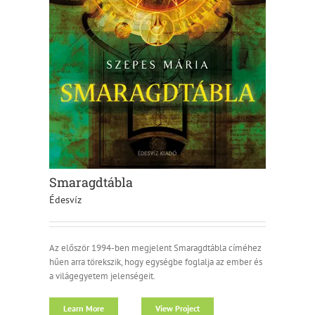
Smaragdtábla
Édesvíz
Az először 1994-ben megjelent Smaragdtábla címéhez
hűen arra törekszik, hogy egységbe foglalja az ember és
a világegyetem jelenségeit.
Learn More
View Project