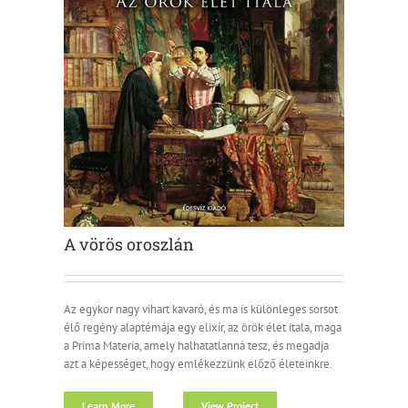
A vörös oroszlán
Az egykor nagy vihart kavaró, és ma is különleges sorsot
élő regény alaptémája egy elixír, az örök élet itala, maga
a Prima Materia, amely halhatatlanná tesz, és megadja
azt a képességet, hogy emlékezzünk előző életeinkre.
Learn More
View Project