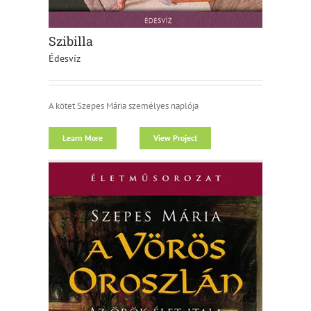
Szibilla
Édesvíz
A kötet Szepes Mária személyes naplója
Learn More
View Project