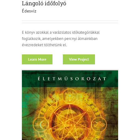
Lángoló időfolyó
Édesvíz
E könyv azokkal a varázslatos időkategóriákkal
foglalkozik, amelyekben percnyi álmainkban
évezredeket tölthetünk el.
Learn More
View Project