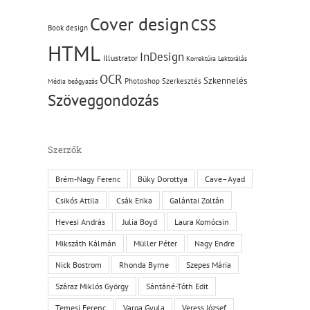
Cover design
CSS
Book design
HTML
InDesign
Illustrator
Korrektúra
Lektorálás
OCR
Szkennelés
Photoshop
Szerkesztés
Média beágyazás
Szöveggondozás
Szerzők
Brém-Nagy Ferenc
Büky Dorottya
Cave–Ayad
Csikós Attila
Csák Erika
Galántai Zoltán
Hevesi András
Julia Boyd
Laura Komócsin
Mikszáth Kálmán
Müller Péter
Nagy Endre
Nick Bostrom
Rhonda Byrne
Szepes Mária
Száraz Miklós György
Sántáné-Tóth Edit
Temesi Ferenc
Varga Gyula
Veress József