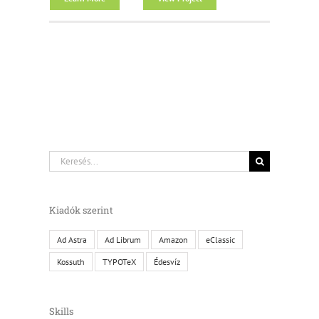
Keresés...
Kiadók szerint
Ad Astra
Ad Librum
Amazon
eClassic
Kossuth
TYPOTeX
Édesvíz
Skills