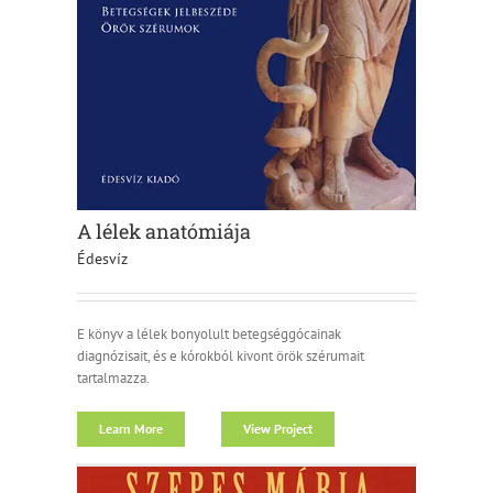
A lélek anatómiája
Édesvíz
E könyv a lélek bonyolult betegséggócainak
diagnózisait, és e kórokból kivont örök szérumait
tartalmazza.
Learn More
View Project