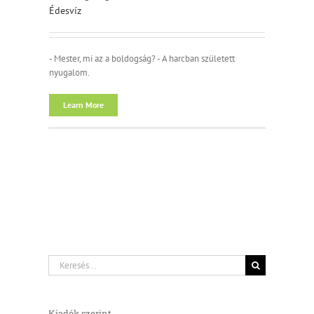
Édesvíz
- Mester, mi az a boldogság? - A harcban született
nyugalom.
Learn More
Keresés...
Kiadók szerint