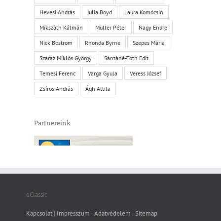
Hevesi András
Julia Boyd
Laura Komócsin
Mikszáth Kálmán
Müller Péter
Nagy Endre
Nick Bostrom
Rhonda Byrne
Szepes Mária
Száraz Miklós György
Sántáné-Tóth Edit
Temesi Ferenc
Varga Gyula
Veress József
Zsíros András
Ágh Attila
Partnereink
eClassic
Kapcsolat
|
Impresszum
|
Adatvédelem
|
Sitemap