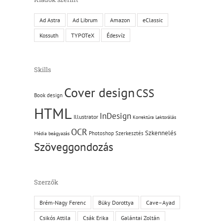
Ad Astra
Ad Librum
Amazon
eClassic
Kossuth
TYPOTeX
Édesvíz
Skills
Cover design
CSS
Book design
HTML
InDesign
Illustrator
Korrektúra
Lektorálás
OCR
Szkennelés
Photoshop
Szerkesztés
Média beágyazás
Szöveggondozás
Szerzők
Brém-Nagy Ferenc
Büky Dorottya
Cave–Ayad
Csikós Attila
Csák Erika
Galántai Zoltán