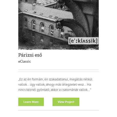
Párizsi eső
eClassic
„Ez az én formám, én szakadatlanul, megállás nélkül
vallok… úgy vallok, ahogy más lélegzetet vesz… Ha
nincs kéznél gyóntató, akkor a csatornának vallok…”
Learn More
View Project