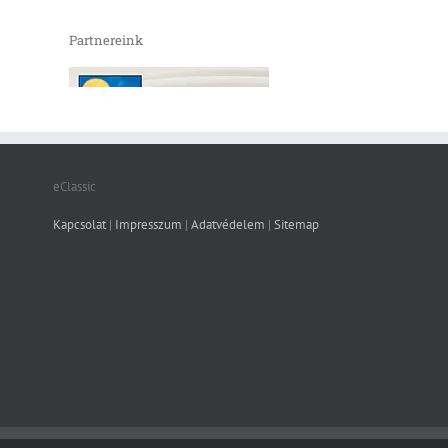
Partnereink
eClassic
Kapcsolat
|
Impresszum
|
Adatvédelem
|
Sitemap