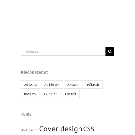
Keresés...
Kiadók szerint
Ad Astra
Ad Librum
Amazon
eClassic
Kossuth
TYPOTeX
Édesvíz
Skills
Cover design
CSS
Book design