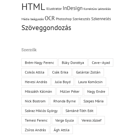
HTML
InDesign
Illustrator
Korrektúra
Lektorálás
OCR
Szkennelés
Photoshop
Szerkesztés
Média beágyazás
Szöveggondozás
Szerzők
Brém-Nagy Ferenc
Büky Dorottya
Cave–Ayad
Csikós Attila
Csák Erika
Galántai Zoltán
Hevesi András
Julia Boyd
Laura Komócsin
Mikszáth Kálmán
Müller Péter
Nagy Endre
Nick Bostrom
Rhonda Byrne
Szepes Mária
Száraz Miklós György
Sántáné-Tóth Edit
Temesi Ferenc
Varga Gyula
Veress József
Zsíros András
Ágh Attila