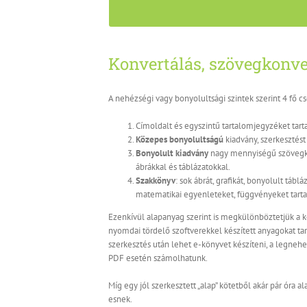
Konvertálás, szövegkonve
A nehézségi vagy bonyolultsági szintek szerint 4 fő c
Címoldalt és egyszintű tartalomjegyzéket tar
Közepes bonyolultságú
kiadvány, szerkesztést
Bonyolult kiadvány
nagy mennyiségű szövegköz
ábrákkal és táblázatokkal.
Szakkönyv
: sok ábrát, grafikát, bonyolult tábl
matematikai egyenleteket, függvényeket tart
Ezenkívül alapanyag szerint is megkülönböztetjük a k
nyomdai tördelő szoftverekkel készített anyagokat tartj
szerkesztés után lehet e-könyvet készíteni, a legne
PDF esetén számolhatunk.
Míg egy jól szerkesztett „alap” kötetből akár pár óra a
esnek.