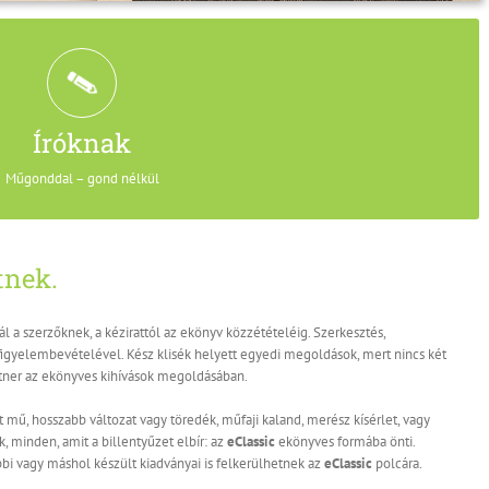
ekönyv. Minden cím, minden könyv egyedi szövegképpel, formai
eClassic
Az
is szabad a konverziós folyamat során uniformizálni. Ez érvényes az eredeti,
. Értelmezésünkben tehát egy ekönyv elkészítése minden esetben kiadói
Íróknak
 szakmai előkészítést és döntéseket igényel.
Műgonddal – gond nélkül
tnek.
nál a szerzőknek, a kézirattól az ekönyv közzétételéig. Szerkesztés,
igyelembevételével. Kész klisék helyett egyedi megoldások, mert nincs két
tner az ekönyves kihívások megoldásában.
 mű, hosszabb változat vagy töredék, műfaji kaland, merész kísérlet, vagy
, minden, amit a billentyűzet elbír: az
eClassic
ekönyves formába önti.
i vagy máshol készült kiadványai is felkerülhetnek az
eClassic
polcára.