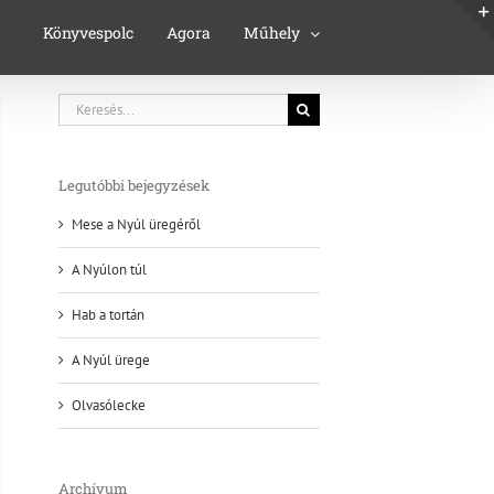
Könyvespolc
Agora
Műhely
Keresés...
Legutóbbi bejegyzések
Mese a Nyúl üregéről
A Nyúlon túl
Hab a tortán
A Nyúl ürege
Olvasólecke
Archívum