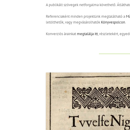
A publikált szövegek netforgalma követhető. Átlátható
Referenciaként minden projektünk megtalálható a
M
letölthetők, vagy megvásárolhatók
Könyvespolcon
.
Konverziós árainkat
megtalálja itt
, részletekért, egyed