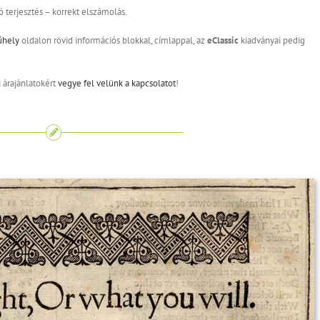
 terjesztés – korrekt elszámolás.
űhely
oldalon rövid információs blokkal, címlappal, az
eClassic
kiadványai pedig
i árajánlatokért
vegye fel velünk a kapcsolatot
!