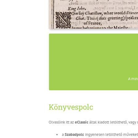
Mindennapos tapasztalat, hogy egy ekönyv élve
ezért megkülönböztetett figyelmet szentel a 
hagyományos könyvkiadás mértékadó törekvés
megjelentetése olyan érték
A min
Könyvespolc
Olvasóink itt az
eClassic
által kiadott letölthető, vag
a
Szabadpolc
ingyenesen letölthető műveket 