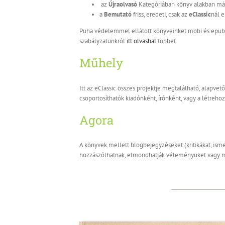
az
Újraolvasó
Kategóriában könyv alakban már
a
Bemutató
friss, eredeti, csak az
eClassic
nál
e
Puha védelemmel ellátott könyveinket mobi és epub 
szabályzatunkról
itt olvashat
többet.
Műhely
Itt az eClassic összes projektje megtalálható, alapve
csoportosíthatók kiadónként, írónként, vagy a létreh
Agora
A könyvek mellett blogbejegyzéseket (kritikákat, ism
hozzászólhatnak, elmondhatják véleményüket vagy m