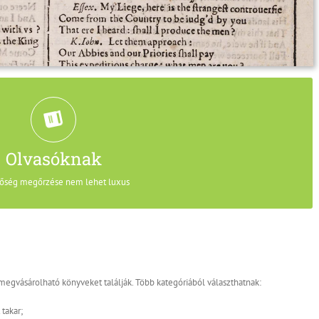
zeti értékét, olvashatóságát döntő mértékben befolyásolja a szövegkép és
szöveg formai kérdéseinek. Meggyőződésünk, hogy a
eClassic
elrendezés. Az
ei, a megbízható forrásból származó és filológiailag korrekt szövegek
Olvasóknak
, amely elektronikus viszonyok között is annak számít.
őség megőrzése nem lehet luxus
y megvásárolható könyveket találják. Több kategóriából választhatnak:
takar;