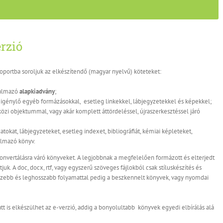
rzió
soportba soroljuk az elkészítendő (magyar nyelvű) köteteket:
talmazó
alapkiadvány
;
 igénylő egyéb formázásokkal, esetleg linkekkel, lábjegyzetekkel és képekkel;
i objektummal, vagy akár komplett áttördeléssel, újraszerkesztéssel járó
ázatokat, lábjegyzeteket, esetleg indexet, bibliográfiát, kémiai képleteket,
almazó könyv.
onvertálásra váró könyveket. A legjobbnak a megfelelően formázott és elterjedt
uk. A doc, docx, rtf, vagy egyszerű szöveges fájlokból csak stíluskészítés és
hezebb és leghosszabb folyamattal pedig a beszkennelt könyvek, vagy nyomdai
latt is elkészülhet az e-verzió, addig a bonyolultabb könyvek egyedi elbírálás alá