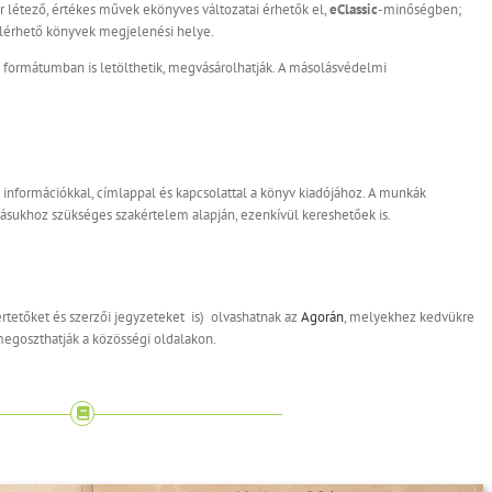
 létező, értékes művek ekönyves változatai érhetők el,
eClassic
-minőségben;
lérhető könyvek megjelenési helye.
formátumban is letölthetik, megvásárolhatják. A másolásvédelmi
tő információkkal, címlappal és kapcsolattal a könyv kiadójához. A munkák
ozásukhoz szükséges szakértelem alapján, ezenkívül kereshetőek is.
ertetőket és szerzői jegyzeteket is) olvashatnak az
Agorán
, melyekhez kedvükre
egoszthatják a közösségi oldalakon.