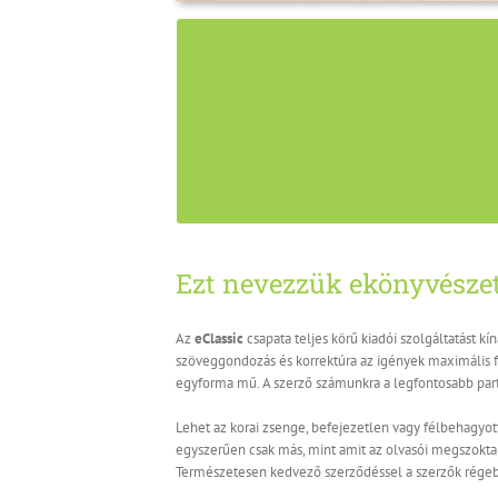
csapata számára nincs két egyformán készülő 
jellemzőkkel rendelkezik, amit nem lehet és nem 
vagyis papírelőzmény nélküli ekönyvekre is
megfontolásokat,
Ezt nevezzük ekönyvésze
Az
eClassic
csapata teljes körű kiadói szolgáltatást kí
szöveggondozás és korrektúra az igények maximális f
egyforma mű. A szerző számunkra a legfontosabb par
Lehet az korai zsenge, befejezetlen vagy félbehagyott
egyszerűen csak más, mint amit az olvasói megszoktak
Természetesen kedvező szerződéssel a szerzők régebb