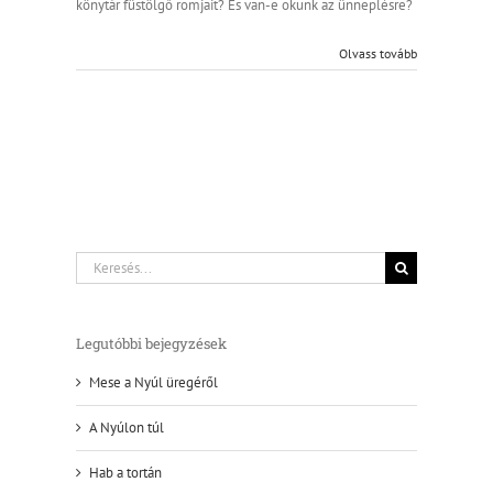
könytár füstölgő romjait? És van-e okunk az ünneplésre?
Olvass tovább
Keresés...
Legutóbbi bejegyzések
Mese a Nyúl üregéről
A Nyúlon túl
Hab a tortán