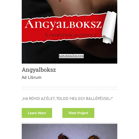
Angyalboksz
Ad Librum
„HA RÖVID AZ ÉLET, TOLDD MEG EGY BALLÉPÉSSEL!”
Learn More
View Project