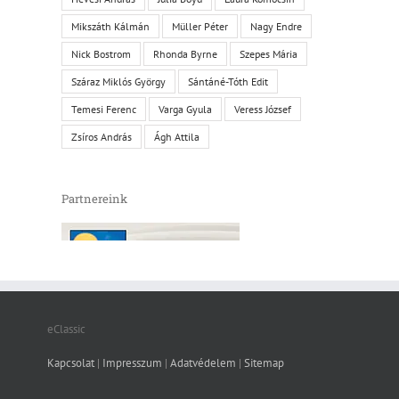
Mikszáth Kálmán
Müller Péter
Nagy Endre
Nick Bostrom
Rhonda Byrne
Szepes Mária
Száraz Miklós György
Sántáné-Tóth Edit
Temesi Ferenc
Varga Gyula
Veress József
Zsíros András
Ágh Attila
Partnereink
eClassic
Kapcsolat
|
Impresszum
|
Adatvédelem
|
Sitemap