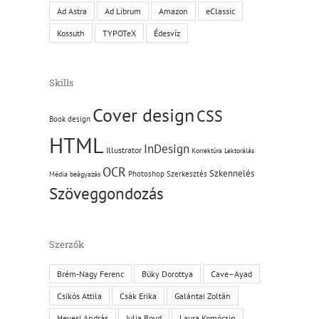
Ad Astra
Ad Librum
Amazon
eClassic
Kossuth
TYPOTeX
Édesvíz
Skills
Cover design
CSS
Book design
HTML
InDesign
Illustrator
Korrektúra
Lektorálás
OCR
Szkennelés
Photoshop
Szerkesztés
Média beágyazás
Szöveggondozás
Szerzők
Brém-Nagy Ferenc
Büky Dorottya
Cave–Ayad
Csikós Attila
Csák Erika
Galántai Zoltán
Hevesi András
Julia Boyd
Laura Komócsin