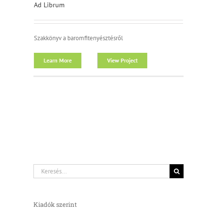
Ad Librum
Szakkönyv a baromfitenyésztésről
Learn More
View Project
Keresés...
Kiadók szerint