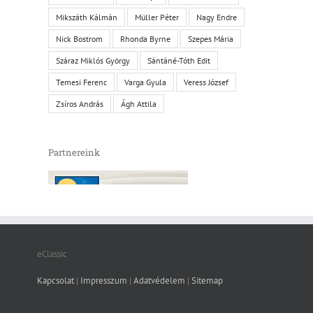
Mikszáth Kálmán
Müller Péter
Nagy Endre
Nick Bostrom
Rhonda Byrne
Szepes Mária
Száraz Miklós György
Sántáné-Tóth Edit
Temesi Ferenc
Varga Gyula
Veress József
Zsíros András
Ágh Attila
Partnereink
eClassic
Kapcsolat
|
Impresszum
|
Adatvédelem
|
Sitemap