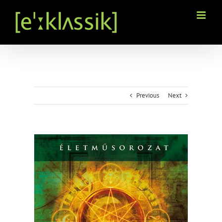
Kihagyás
Previous
Next
View
Larger
Image