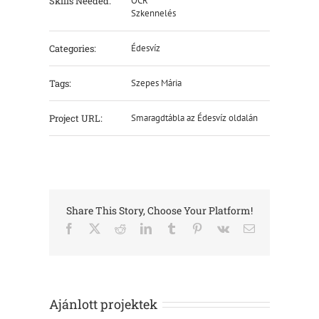
Skills Needed:
OCR
Szkennelés
Categories:
Édesvíz
Tags:
Szepes Mária
Project URL:
Smaragdtábla az Édesvíz oldalán
Share This Story, Choose Your Platform!
Facebook
X
Reddit
LinkedIn
Tumblr
Pinterest
Vk
Email:
Ajánlott projektek