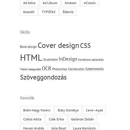
Ad Astra
Ad Librum
Amazon
eClassic
Kossuth
TYPOTeX
Édesvíz
Skills
Cover design
CSS
Book design
HTML
InDesign
Illustrator
Korrektúra
Lektorálás
OCR
Szkennelés
Photoshop
Szerkesztés
Média beágyazás
Szöveggondozás
Szerzők
Brém-Nagy Ferenc
Büky Dorottya
Cave–Ayad
Csikós Attila
Csák Erika
Galántai Zoltán
Hevesi András
Julia Boyd
Laura Komócsin