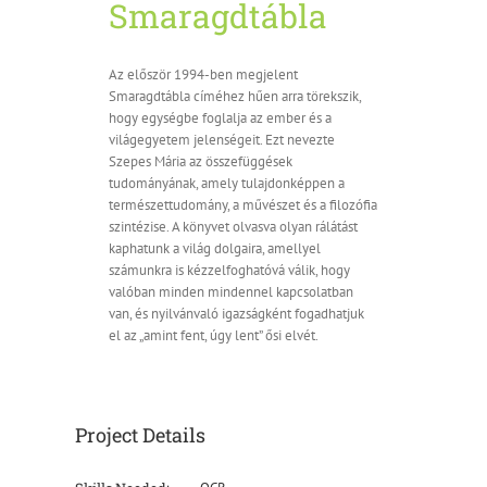
Smaragdtábla
Az először 1994-ben megjelent
Smaragdtábla címéhez hűen arra törekszik,
hogy egységbe foglalja az ember és a
világegyetem jelenségeit. Ezt nevezte
Szepes Mária az összefüggések
tudományának, amely tulajdonképpen a
természettudomány, a művészet és a filozófia
szintézise. A könyvet olvasva olyan rálátást
kaphatunk a világ dolgaira, amellyel
számunkra is kézzelfoghatóvá válik, hogy
valóban minden mindennel kapcsolatban
van, és nyilvánvaló igazságként fogadhatjuk
el az „amint fent, úgy lent” ősi elvét.
Project Details