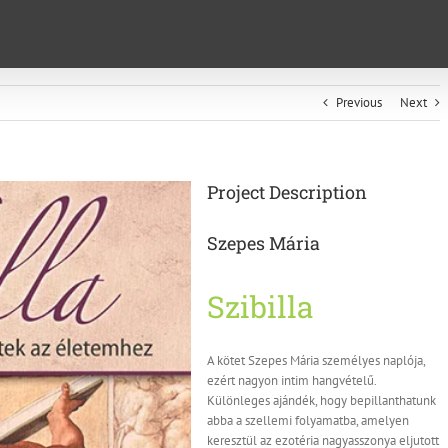
Previous
Next
Project Description
Szepes Mária
Szibilla
A kötet Szepes Mária személyes naplója,
ezért nagyon intim hangvételű.
Különleges ajándék, hogy bepillanthatunk
abba a szellemi folyamatba, amelyen
keresztül az ezotéria nagyasszonya eljutott