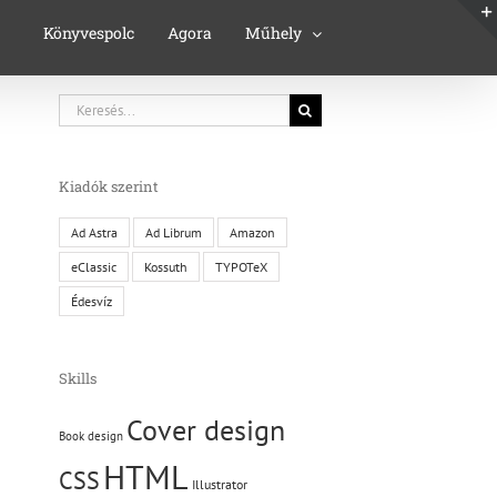
Könyvespolc
Agora
Műhely
Keresés...
Kiadók szerint
Ad Astra
Ad Librum
Amazon
eClassic
Kossuth
TYPOTeX
Édesvíz
Skills
Cover design
Book design
HTML
CSS
Illustrator