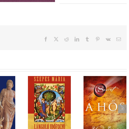
Facebook
X
Reddit
LinkedIn
Tumblr
Pinterest
Vk
Emai
oló időfolyó
A hős
A varázslat