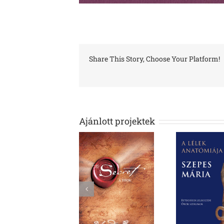
Share This Story, Choose Your Platform!
Ajánlott projektek
A lélek
A titok
Láng
anatómiája