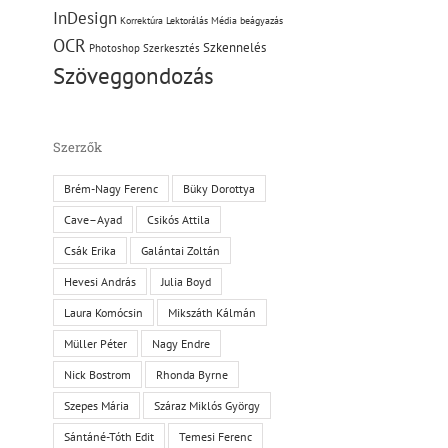
InDesign
Korrektúra
Lektorálás
Média beágyazás
OCR
Szkennelés
Photoshop
Szerkesztés
Szöveggondozás
Szerzők
Brém-Nagy Ferenc
Büky Dorottya
Cave–Ayad
Csikós Attila
Csák Erika
Galántai Zoltán
Hevesi András
Julia Boyd
Laura Komócsin
Mikszáth Kálmán
Müller Péter
Nagy Endre
Nick Bostrom
Rhonda Byrne
Szepes Mária
Száraz Miklós György
Sántáné-Tóth Edit
Temesi Ferenc