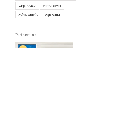
Varga Gyula
Veress József
Zsíros András
Ágh Attila
Partnereink
l:
A lélek
A titok
anatómiája