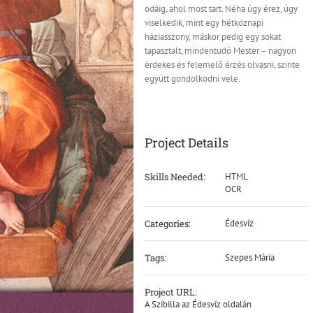
odáig, ahol most tart. Néha úgy érez, úgy
viselkedik, mint egy hétköznapi
háziasszony, máskor pedig egy sokat
tapasztalt, mindentudó Mester – nagyon
érdekes és felemelő érzés olvasni, szinte
együtt gondolkodni vele.
Project Details
Skills Needed:
HTML
OCR
Categories:
Édesvíz
Tags:
Szepes Mária
Project URL:
A Szibilla az Édesvíz oldalán