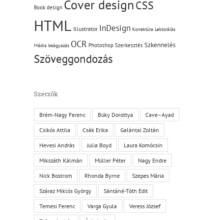
Cover design
CSS
Book design
HTML
InDesign
Illustrator
Korrektúra
Lektorálás
OCR
Szkennelés
Photoshop
Szerkesztés
Média beágyazás
Szöveggondozás
Szerzők
Brém-Nagy Ferenc
Büky Dorottya
Cave–Ayad
Csikós Attila
Csák Erika
Galántai Zoltán
Hevesi András
Julia Boyd
Laura Komócsin
Mikszáth Kálmán
Müller Péter
Nagy Endre
Nick Bostrom
Rhonda Byrne
Szepes Mária
Száraz Miklós György
Sántáné-Tóth Edit
Temesi Ferenc
Varga Gyula
Veress József