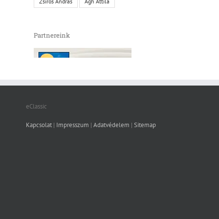
Zsíros András
Ágh Attila
Partnereink
eClassic
Kapcsolat
|
Impresszum
|
Adatvédelem
|
Sitemap