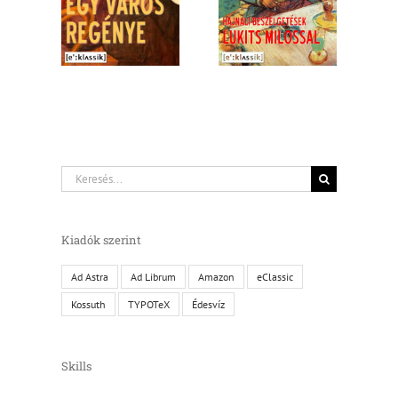
énye
Lukits
Milossal
Keresés...
Kiadók szerint
Ad Astra
Ad Librum
Amazon
eClassic
Kossuth
TYPOTeX
Édesvíz
Skills