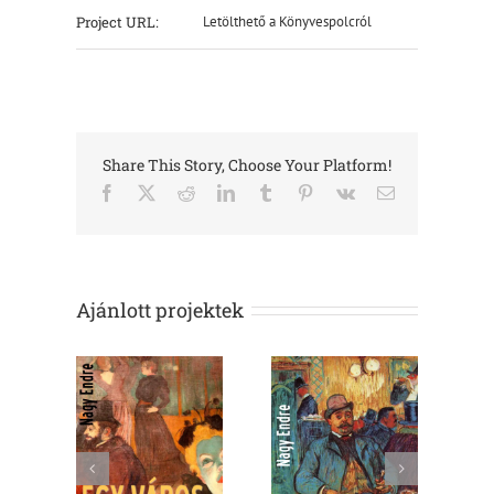
Project URL:
Letölthető a Könyvespolcról
Share This Story, Choose Your Platform!
Facebook
X
Reddit
LinkedIn
Tumblr
Pinterest
Vk
Email:
Ajánlott projektek
Hajnali
város
beszélgetések
Könyvkettő