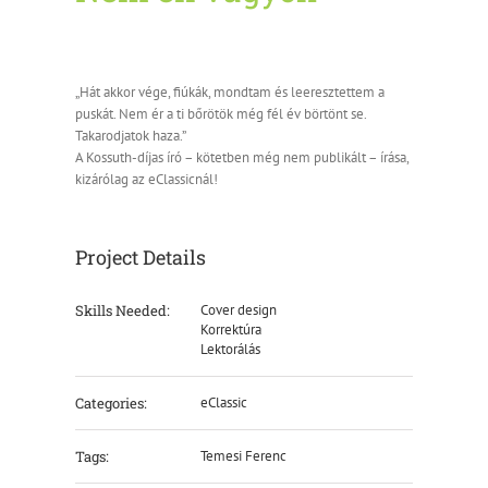
„Hát akkor vége, fiúkák, mondtam és leeresztettem a
puskát. Nem ér a ti bőrötök még fél év börtönt se.
Takarodjatok haza.”
A Kossuth-díjas író – kötetben még nem publikált – írása,
kizárólag az eClassicnál!
Project Details
Skills Needed:
Cover design
Korrektúra
Lektorálás
Categories:
eClassic
Tags:
Temesi Ferenc