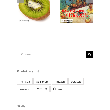
m én
beszélgetések
Könyvkettő
gyok
Lukits
Milossal
Keresés...
Kiadók szerint
Ad Astra
Ad Librum
Amazon
eClassic
Kossuth
TYPOTeX
Édesvíz
Skills