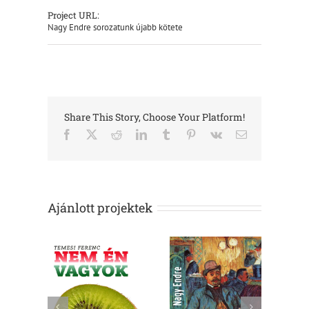
Project URL:
Nagy Endre sorozatunk újabb kötete
Share This Story, Choose Your Platform!
Facebook
X
Reddit
LinkedIn
Tumblr
Pinterest
Vk
Email:
Ajánlott projektek
Hajnali