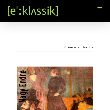
Kihagyás
Previous
Next
View
Larger
Image