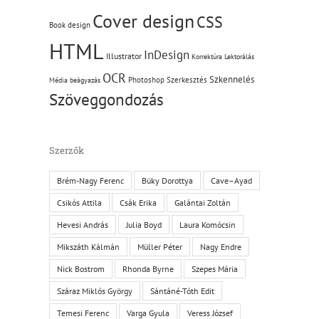
Cover design
CSS
Book design
HTML
InDesign
Illustrator
Korrektúra
Lektorálás
OCR
Szkennelés
Photoshop
Szerkesztés
Média beágyazás
Szöveggondozás
Szerzők
Brém-Nagy Ferenc
Büky Dorottya
Cave–Ayad
Csikós Attila
Csák Erika
Galántai Zoltán
Hevesi András
Julia Boyd
Laura Komócsin
Mikszáth Kálmán
Müller Péter
Nagy Endre
Nick Bostrom
Rhonda Byrne
Szepes Mária
Száraz Miklós György
Sántáné-Tóth Edit
Temesi Ferenc
Varga Gyula
Veress József