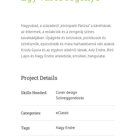
Nagyvárad, a századelő „körösparti Párizsa” a kávéházak,
az éttermek, a redakciók és a zengeráj színes
kavalkádjában. Újságírók és tollnokok, politikusok és
színésznők, epizodisták és mára halhatatlanná vált alakok.
Krúdy Gyula és az egykori albérlő-társak, Ady Endre, Bíró
Lajos és Nagy Endre anekdotái, emlékei, hangulatai.
Project Details
Skills Needed:
Cover design
Szöveggondozás
Categories:
eClassic
Tags:
Nagy Endre