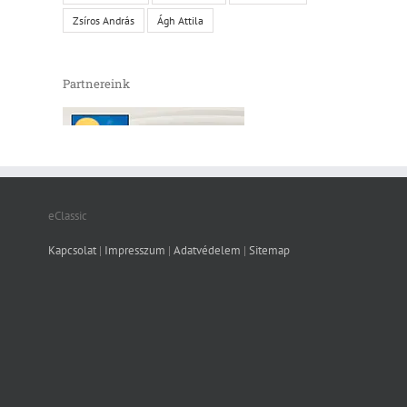
Zsíros András
Ágh Attila
Partnereink
eClassic
Kapcsolat
|
Impresszum
|
Adatvédelem
|
Sitemap