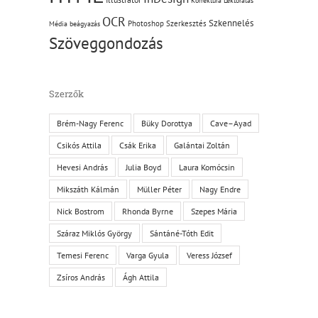
Korrektúra
Lektorálás
OCR
Szkennelés
Photoshop
Szerkesztés
Média beágyazás
Szöveggondozás
Szerzők
Brém-Nagy Ferenc
Büky Dorottya
Cave–Ayad
Csikós Attila
Csák Erika
Galántai Zoltán
Hevesi András
Julia Boyd
Laura Komócsin
Mikszáth Kálmán
Müller Péter
Nagy Endre
Nick Bostrom
Rhonda Byrne
Szepes Mária
Száraz Miklós György
Sántáné-Tóth Edit
Temesi Ferenc
Varga Gyula
Veress József
Zsíros András
Ágh Attila