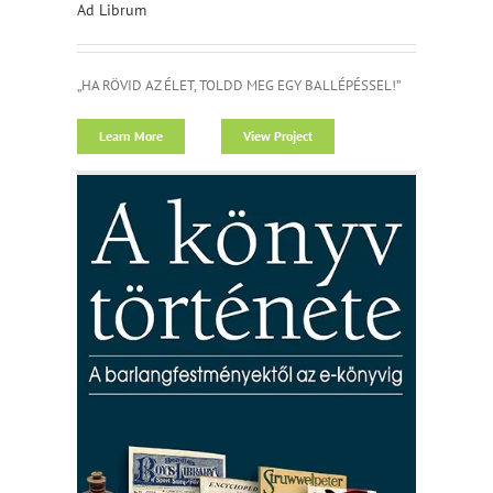
Ad Librum
„HA RÖVID AZ ÉLET, TOLDD MEG EGY BALLÉPÉSSEL!”
Learn More
View Project