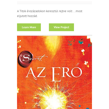
A Titok évszázadokon keresztül rejtve volt ...most
eljutott hozzád.
Learn More
View Project