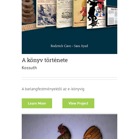
A könyv története
Kossuth
A barlangfestményektôl az e-könyvig
Learn More
View Project