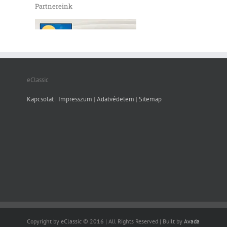
Partnereink
eClassic
Kapcsolat
|
Impresszum
|
Adatvédelem
|
Sitemap
Copyright by eClassic © 2016 | All Rights Reserved | Built by
Avada