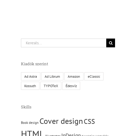
Keresés...
Kiadók szerint
Ad Astra
Ad Librum
Amazon
eClassic
Kossuth
TYPOTeX
Édesvíz
Skills
Cover design
CSS
Book design
HTML
InDesign
Illustrator