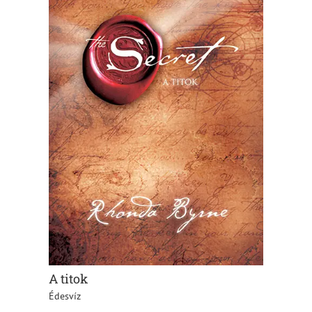
A titok
Édesvíz