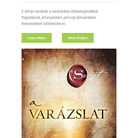
E könyv azokkal a varázslatos időkategóriákkal
foglalkozik, amelyekben percnyi álmainkban
évezredeket tölthetünk el.
Learn More
View Project