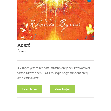
Az erő
Édesvíz
A világegyetem leghatalmasabb erejének kézikönyvét
tartod a kezedben – Az Erő segít, hogy mindent elérj,
amit csak akarsz.
Learn More
View Project