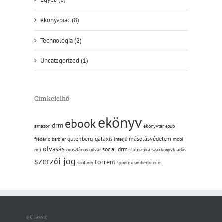
ekönyvpiac (8)
Technológia (2)
Uncategorized (1)
Cimkefelhő
ekönyv
ebook
drm
amazon
ekönyvtár
epub
gutenberg-galaxis
másolásvédelem
frédéric barbier
interjú
mobi
olvasás
social drm
mti
oroszlános udvar
statisztika
szakkönyvkiadás
szerzői jog
torrent
szoftver
typotex
umberto eco
eClassic