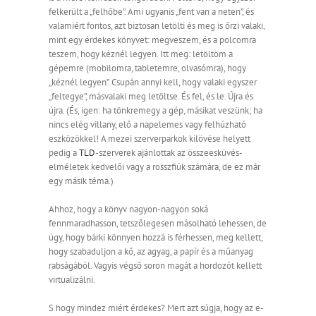
felkerült a „felhőbe”. Ami ugyanis „fent van a neten”, és
valamiért fontos, azt biztosan letölti és meg is őrzi valaki,
mint egy érdekes könyvet: megveszem, és a polcomra
teszem, hogy kéznél legyen. Itt meg: letöltöm a
gépemre (mobilomra, tabletemre, olvasómra), hogy
„kéznél legyen”. Csupán annyi kell, hogy valaki egyszer
„feltegye”, másvalaki meg letöltse. És fel, és le. Újra és
újra. (És, igen: ha tönkremegy a gép, másikat veszünk; ha
nincs elég villany, elő a napelemes vagy felhúzható
eszközökkel! A mezei szerverparkok kilövése helyett
pedig a
TLD
-szerverek ajánlottak az összeesküvés-
elméletek kedvelői vagy a rosszfiúk számára, de ez már
egy másik téma.)
Ahhoz, hogy a könyv nagyon-nagyon soká
fennmaradhasson, tetszőlegesen másolható lehessen, de
úgy, hogy bárki könnyen hozzá is férhessen, meg kellett,
hogy szabaduljon a kő, az agyag, a papír és a műanyag
rabságából. Vagyis végső soron magát a hordozót kellett
virtualizálni.
S hogy mindez miért érdekes? Mert azt súgja, hogy az e-