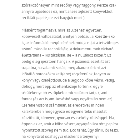
szórakozóhelyen mint redőny vagy függöny. Persze csak
annyira újjáéledés ez, mint a leselejtezett könyvekből
reciklált papíré, de ezt hagyjuk most.)
Másként fogalmazva, mire az „üzenet” egyetlen,
kőbevésett változatától, amilyen például a
Rosette-i kő
is, az információ megőrzésének módja eljut a tetszőleges
számú másolás technikájáig, a dokumentumok várható
élettartama – kis túlzással, de – a nullához közelít. Ez
pedig elég ijesztően hangzik. A józanész ezért itt azt
sugallná, ha valamit sokáig meg akarunk őrizni, azt
időtálló hordozókra kell(ene) rögzítenünk, legyen az
könyv vagy cseréptábla, de a legjobb kőbe vésni. Pedig,
dehogy, mert épp az ellenkezője történik: egyre
sérülékenyebb és röpkébb micsodákon tartjuk, ami
fontos (és azt is, ami kevésbé vagy egyáltalán nem az).
Cserébe viszont számtalan, az eredetivel minden
karakterében megegyező és egyenértékű másolat
készíthető, könnyen, gyorsan és csekély költséggel. Na,
éppen ez az, amit a kőbe vésett, agyagtáblára rótt, papírra
nyomtatott szöveg nem tud. Eco tehát, úgy tűnik, jól teszi,
ha könyvtárát odahagyva elsőként a tenyérnyi