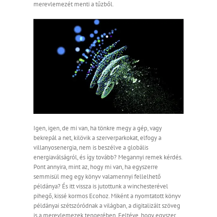
merevlemezét menti a tűzből.
Igen, igen, de mi van, ha tönkre megy a gép, vagy
bekrepál a net, kilövik a szerverparkokat, elfogy a
villanyosenergia, nem is beszélve a globális
energiaválságról, és így tovább? Megannyi remek kérdés.
Pont annyira, mint az, hogy mi van, ha egyszerre
semmisül meg egy könyv valamennyi fellelhető
példánya? És itt vissza is jutottunk a winchesterével
pihegő, kissé kormos Ecohoz. Miként a nyomtatott könyv
példányai szétszóródnak a világban, a digitalizált szöveg
is a merevlemezek tengerében. Feltéve, hogy egyszer