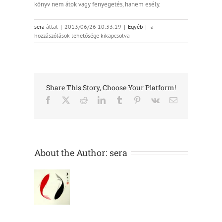
könyv nem átok vagy fenyegetés, hanem esély.
Mentés,
sera
által
|
2013/06/26 10:33:19
|
Egyéb
|
a
másként…
hozzászólások lehetősége kikapcsolva
bejegyzéshez
Share This Story, Choose Your Platform!
Facebook
X
Reddit
LinkedIn
Tumblr
Pinterest
Vk
Email:
About the Author:
sera