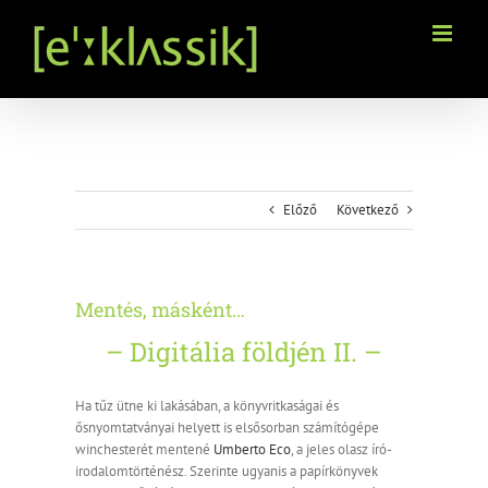
Kihagyás
Előző
Következő
Mentés, másként…
– Digitália földjén II. –
Ha tűz ütne ki lakásában, a könyvritkaságai és
ősnyomtatványai helyett is elsősorban számítógépe
winchesterét mentené
Umberto Eco
, a jeles olasz író-
irodalomtörténész. Szerinte ugyanis a papírkönyvek