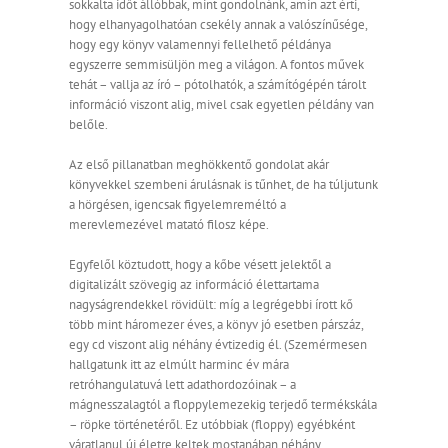
sokkalta időt állóbbak, mint gondolnánk, amin azt érti,
hogy elhanyagolhatóan csekély annak a valószínűsége,
hogy egy könyv valamennyi fellelhető példánya
egyszerre semmisüljön meg a világon. A fontos művek
tehát – vallja az író – pótolhatók, a számítógépén tárolt
információ viszont alig, mivel csak egyetlen példány van
belőle.
Az első pillanatban meghökkentő gondolat akár
könyvekkel szembeni árulásnak is tűnhet, de ha túljutunk
a hörgésen, igencsak figyelemreméltó a
merevlemezével matató filosz képe.
Egyfelől köztudott, hogy a kőbe vésett jelektől a
digitalizált szövegig az információ élettartama
nagyságrendekkel rövidült: míg a legrégebbi írott kő
több mint háromezer éves, a könyv jó esetben párszáz,
egy cd viszont alig néhány évtizedig él. (Szemérmesen
hallgatunk itt az elmúlt harminc év mára
retróhangulatuvá lett adathordozóinak – a
mágnesszalagtól a floppylemezekig terjedő termékskála
– röpke történetéről. Ez utóbbiak (floppy) egyébként
váratlanul új életre keltek mostanában néhány