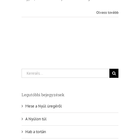
Olvass tovább
Keresés...
Legutóbbi bejegyzések
Mese a Nyúl üregéről
A Nyúlon túl
Hab a tortán