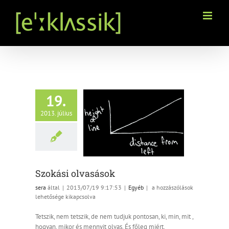
Kihagyás
19.
2013. július
Szokási olvasások
Egyéb
Szokási olvasások
Szokási
sera
által
|
2013/07/19 9:17:53
|
Egyéb
|
a hozzászólások
olvasások
lehetősége kikapcsolva
bejegyzéshez
Tetszik, nem tetszik, de nem tudjuk pontosan, ki, min, mit ,
hogyan, mikor és mennyit olvas. És főleg miért.