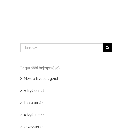
Keresés...
Legutóbbi bejegyzések
Mese a Nyúl üregéről
A Nyúlon túl
Hab a tortán
A Nyúl ürege
Olvasólecke