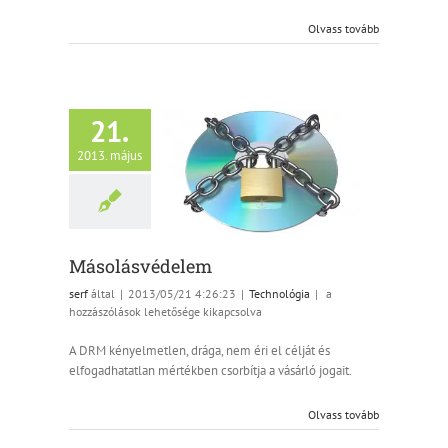
bejegyzéshez
Olvass tovább
21.
2013. május
Másolásvédelem
Technológia
Másolásvédelem
Másolásvédelem
serf
által
|
2013/05/21 4:26:23
|
Technológia
|
a
bejegyzéshez
hozzászólások lehetősége kikapcsolva
A DRM kényelmetlen, drága, nem éri el célját és
elfogadhatatlan mértékben csorbítja a vásárló jogait.
Olvass tovább