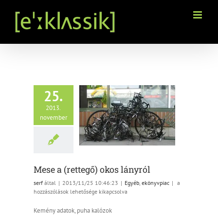
Kihagyás
25.
2013.
Mese a (rettegő) okos
november
lányról
Egyéb
ekönyvpiac
Mese a (rettegő) okos lányról
Mese
serf
által
|
2013/11/25 10:46:23
|
Egyéb
,
ekönyvpiac
|
a
a
hozzászólások lehetősége kikapcsolva
(rettegő)
okos
Kemény adatok, puha kalózok
lányról