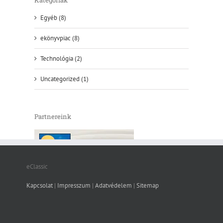
Egyéb (8)
ekönyvpiac (8)
Technológia (2)
Uncategorized (1)
Partnereink
eClassic
Kapcsolat
|
Impresszum
|
Adatvédelem
|
Sitemap