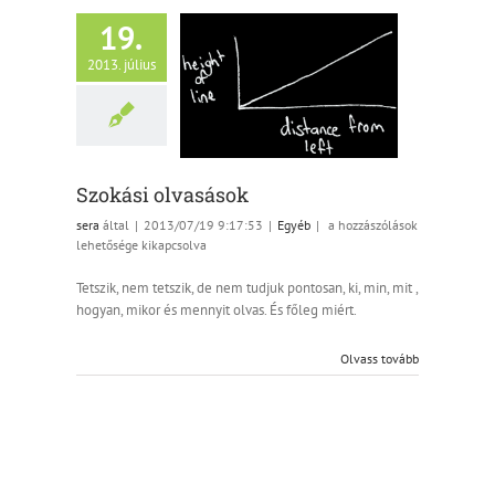
19.
2013. július
Szokási olvasások
Egyéb
Szokási olvasások
Szokási
sera
által
|
2013/07/19 9:17:53
|
Egyéb
|
a hozzászólások
olvasások
lehetősége kikapcsolva
bejegyzéshez
Tetszik, nem tetszik, de nem tudjuk pontosan, ki, min, mit ,
hogyan, mikor és mennyit olvas. És főleg miért.
Olvass tovább