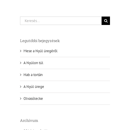
Keresés...
Legutóbbi bejegyzések
Mese a Nyúl üregéről
A Nyúlon túl
Hab a tortán
A Nyúl ürege
Olvasólecke
Archívum