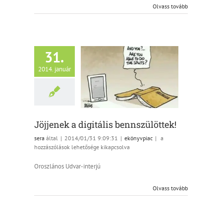
Olvass tovább
31.
2014. január
Jöjjenek a digitális
bennszülöttek!
ekönyvpiac
Jöjjenek a digitális bennszülöttek!
Jöjjenek
sera
által
|
2014/01/31 9:09:31
|
ekönyvpiac
|
a
a
hozzászólások lehetősége kikapcsolva
digitális
bennszülöttek!
Oroszlános Udvar-interjú
bejegyzéshez
Olvass tovább