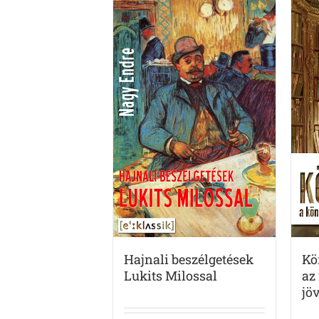
Hajnali beszélgetések
Kö
Lukits Milossal
az
jö