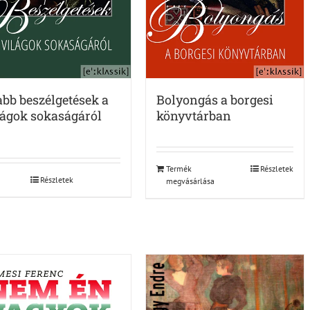
abb beszélgetések a
Bolyongás a borgesi
lágok sokaságáról
könyvtárban
Termék
Részletek
Részletek
megvásárlása