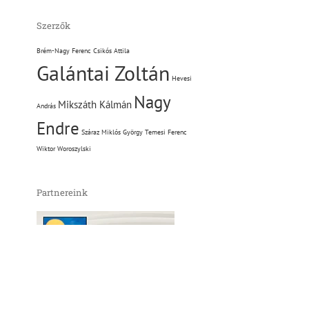
Szerzők
Brém-Nagy Ferenc
Csikós Attila
Galántai Zoltán
Hevesi
Nagy
Mikszáth Kálmán
András
Endre
Száraz Miklós György
Temesi Ferenc
Wiktor Woroszylski
Partnereink