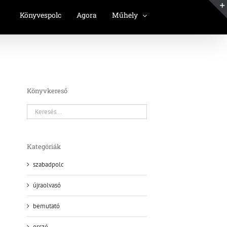
Könyvespolc
Agora
Műhely
Könyvkereső
Kategóriák
szabadpolc
újraolvasó
bemutató
esszé