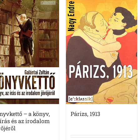
nyvkettő – a könyv,
Párizs, 1913
 írás és az irodalom
vőjéről