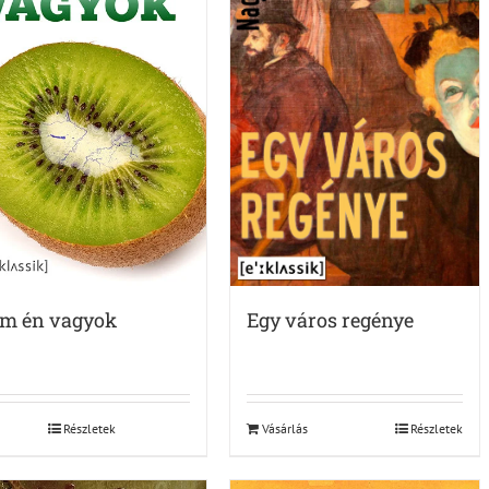
Egy város regénye
m én vagyok
Vásárlás
Részletek
Részletek