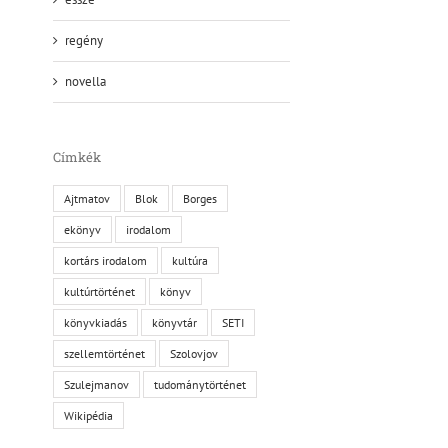
regény
novella
Címkék
Ajtmatov
Blok
Borges
ekönyv
irodalom
kortárs irodalom
kultúra
kultúrtörténet
könyv
könyvkiadás
könyvtár
SETI
szellemtörténet
Szolovjov
Szulejmanov
tudománytörténet
Wikipédia