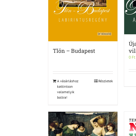
Új
vi
Tlön – Budapest
0
Ft
A vásárláshoz
Részletek
kattintson
valamelyik
boltra!