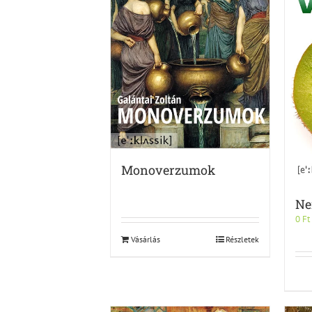
Monoverzumok
Ne
0
Ft
Vásárlás
Részletek