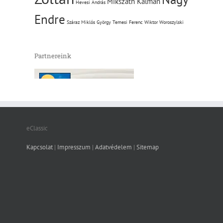
Mikszáth Kálmán
Hevesi András
Endre
Száraz Miklós György
Temesi Ferenc
Wiktor Woroszylski
Partnereink
eClassic
Kapcsolat
|
Impresszum
|
Adatvédelem
|
Sitemap