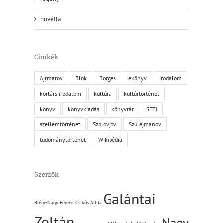
novella
Címkék
Ajtmatov
Blok
Borges
ekönyv
irodalom
kortárs irodalom
kultúra
kultúrtörténet
könyv
könyvkiadás
könyvtár
SETI
szellemtörténet
Szolovjov
Szulejmanov
tudománytörténet
Wikipédia
Szerzők
Galántai
Brém-Nagy Ferenc
Csikós Attila
Zoltán
Nagy