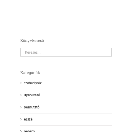
Könyvkereső
Kategóriák
szabadpolc
újraolvasó
bemutató
esszé
regény