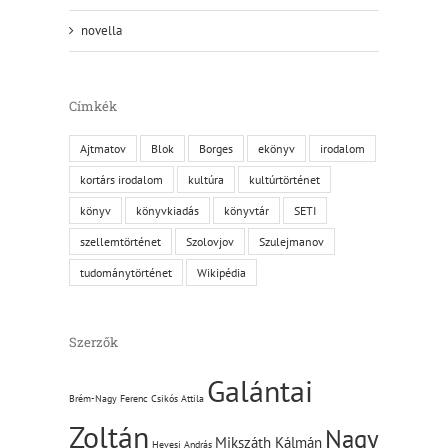
novella
Címkék
Ajtmatov
Blok
Borges
ekönyv
irodalom
kortárs irodalom
kultúra
kultúrtörténet
könyv
könyvkiadás
könyvtár
SETI
szellemtörténet
Szolovjov
Szulejmanov
tudománytörténet
Wikipédia
Szerzők
Galántai
Brém-Nagy Ferenc
Csikós Attila
Zoltán
Nagy
Mikszáth Kálmán
Hevesi András