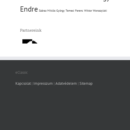
Endre
Száraz Miklós György
Temesi Ferenc
Wiktor Woroszylski
Partnereink
eClassic
Kapcsolat
|
Impresszum
|
Adatvédelem
|
Sitemap