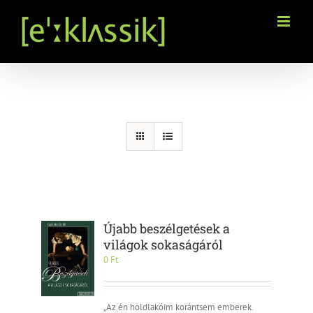
Kihagyás
Újabb beszélgetések a
világok sokaságáról
0
Ft
„Az én holdlakóim korántsem emberek.