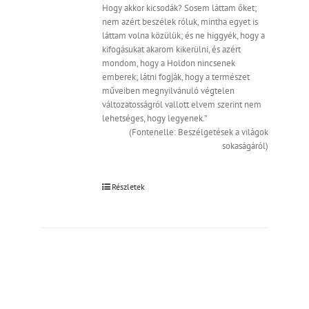
Hogy akkor kicsodák? Sosem láttam őket;
nem azért beszélek róluk, mintha egyet is
láttam volna közülük; és ne higgyék, hogy a
kifogásukat akarom kikerülni, és azért
mondom, hogy a Holdon nincsenek
emberek; látni fogják, hogy a természet
műveiben megnyilvánuló végtelen
változatosságról vallott elvem szerint nem
lehetséges, hogy legyenek.”
(Fontenelle: Beszélgetések a világok
sokaságáról)
Részletek