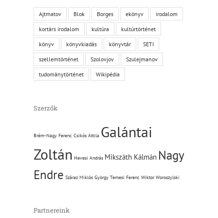
Ajtmatov
Blok
Borges
ekönyv
irodalom
kortárs irodalom
kultúra
kultúrtörténet
könyv
könyvkiadás
könyvtár
SETI
szellemtörténet
Szolovjov
Szulejmanov
tudománytörténet
Wikipédia
Szerzők
Galántai
Brém-Nagy Ferenc
Csikós Attila
Zoltán
Nagy
Mikszáth Kálmán
Hevesi András
Endre
Száraz Miklós György
Temesi Ferenc
Wiktor Woroszylski
Partnereink