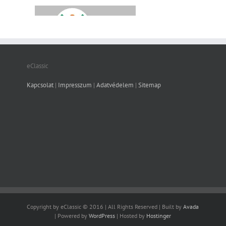
eClassic
Kapcsolat
|
Impresszum
|
Adatvédelem
|
Sitemap
Copyright by eClassic © 2016 | All Rights Reserved | Built by
Avada
| Powered by
WordPress
| Hosted by
Hostinger