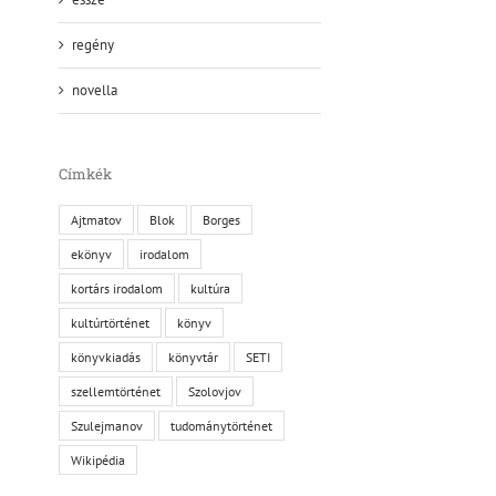
regény
novella
Címkék
Ajtmatov
Blok
Borges
ekönyv
irodalom
kortárs irodalom
kultúra
kultúrtörténet
könyv
könyvkiadás
könyvtár
SETI
szellemtörténet
Szolovjov
Szulejmanov
tudománytörténet
Wikipédia