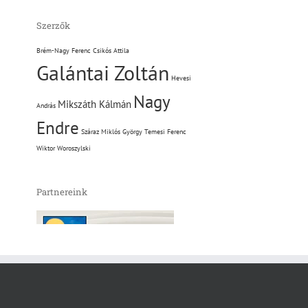
Szerzők
Brém-Nagy Ferenc
Csikós Attila
Galántai Zoltán
Hevesi
Nagy
Mikszáth Kálmán
András
Endre
Száraz Miklós György
Temesi Ferenc
Wiktor Woroszylski
Partnereink