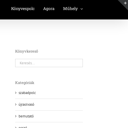
Könyvespolc
Agora
Műhely
Könyvkereső
Kategóriák
szabadpolc
újraolvasó
bemutató
esszé