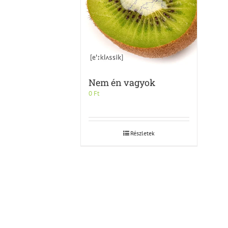
Nem én vagyok
0
Ft
Részletek