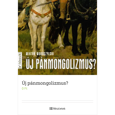
Új pánmongolizmus?
0
Ft
Részletek