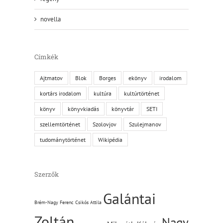
novella
Címkék
Ajtmatov
Blok
Borges
ekönyv
irodalom
kortárs irodalom
kultúra
kultúrtörténet
könyv
könyvkiadás
könyvtár
SETI
szellemtörténet
Szolovjov
Szulejmanov
tudománytörténet
Wikipédia
Szerzők
Galántai
Brém-Nagy Ferenc
Csikós Attila
Zoltán
Nagy