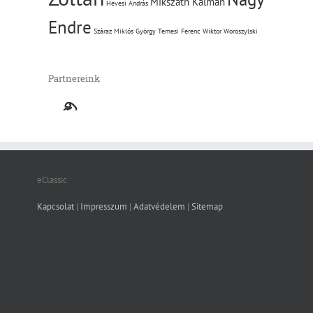
Mikszáth Kálmán
Hevesi András
Endre
Száraz Miklós György
Temesi Ferenc
Wiktor Woroszylski
Partnereink
eClassic
Kapcsolat
|
Impresszum
|
Adatvédelem
|
Sitemap