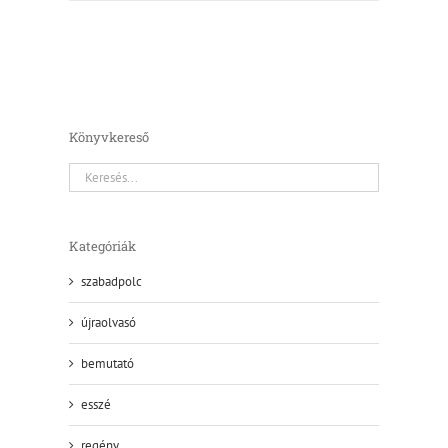
Könyvkereső
Kategóriák
szabadpolc
újraolvasó
bemutató
esszé
regény