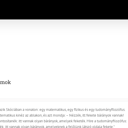
umok
ik Skóciában a vonaton: egy matematikus, egy fizikus és egy tudományfilozófus.
tematikus kinéz az ablakon, és azt mondja: – Nézzék, itt fekete bárányok vannak!
Pontosítanék: itt vannak olyan bárányok, amelyek feketék. Mire a tudományfilozófus:
ék: itt vannak olyan bárányok, amelyeknek a felőlünk látszó oldala fekete."