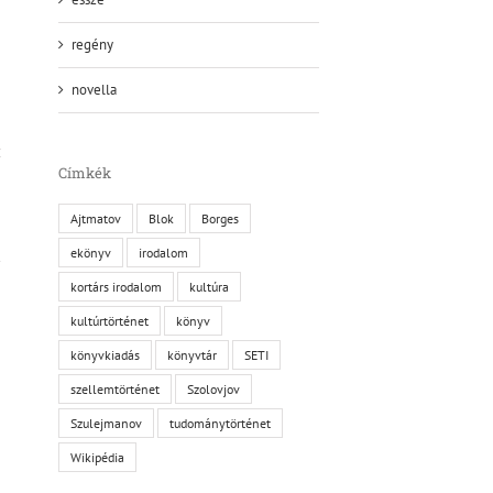
regény
novella
Címkék
Ajtmatov
Blok
Borges
ekönyv
irodalom
kortárs irodalom
kultúra
kultúrtörténet
könyv
könyvkiadás
könyvtár
SETI
szellemtörténet
Szolovjov
Szulejmanov
tudománytörténet
Wikipédia