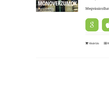
Megvásárolhat
Vásárlás
R