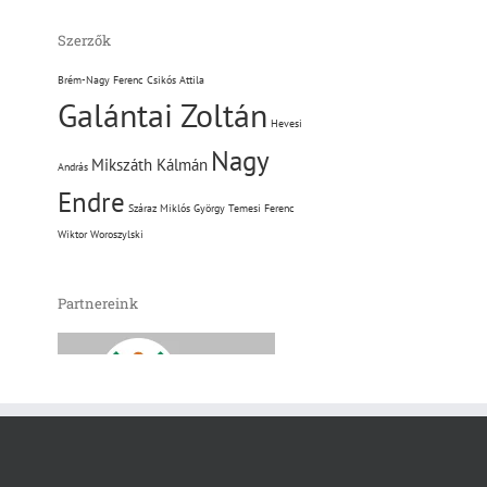
Szerzők
Brém-Nagy Ferenc
Csikós Attila
Galántai Zoltán
Hevesi
Nagy
Mikszáth Kálmán
András
Endre
Száraz Miklós György
Temesi Ferenc
Wiktor Woroszylski
Partnereink