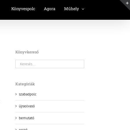
Könyvespolc
Agora
Műhely
Könyvkereső
Kategóriák
szabadpolc
újraolvasó
bemutató
esszé