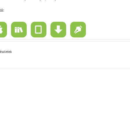
ó:
észletek