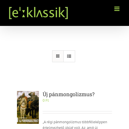
Kihagyás
Új pánmongolizmus?
0
Ft
„A régi pánmongolizmus többféleképpen
értelmezhető
jóslat
volt. Az, amit új