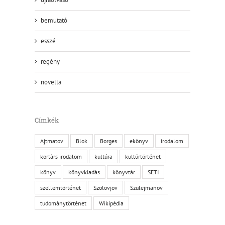
bemutató
esszé
regény
novella
Címkék
Ajtmatov
Blok
Borges
ekönyv
irodalom
kortárs irodalom
kultúra
kultúrtörténet
könyv
könyvkiadás
könyvtár
SETI
szellemtörténet
Szolovjov
Szulejmanov
tudománytörténet
Wikipédia