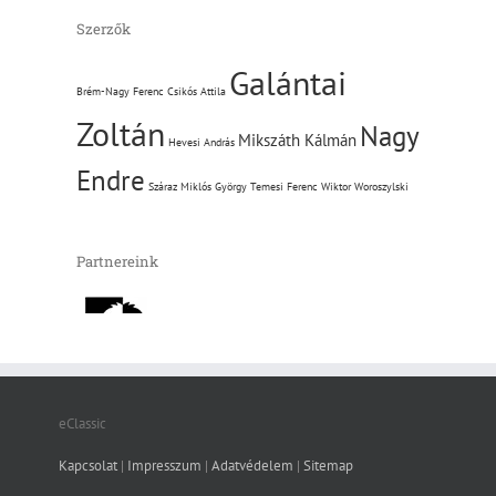
Szerzők
Galántai
Brém-Nagy Ferenc
Csikós Attila
Zoltán
Nagy
Mikszáth Kálmán
Hevesi András
Endre
Száraz Miklós György
Temesi Ferenc
Wiktor Woroszylski
Partnereink
eClassic
Kapcsolat
|
Impresszum
|
Adatvédelem
|
Sitemap