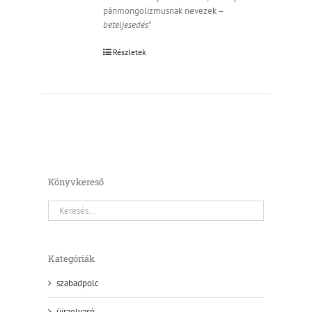
pánmongolizmusnak nevezek –
beteljesedés
”
Részletek
Könyvkereső
Kategóriák
szabadpolc
újraolvasó