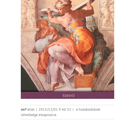
szibilla_600x944pix
serf
által
|
2015/12/01 9:46:32
|
a hozzászólások
bejegyzéshez
lehetősége kikapcsolva