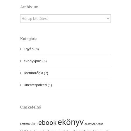
Archivum
Archivum
Kategória
Egyéb (8)
ekönyvpiac (8)
Technológia (2)
Uncategorized (1)
Cimkefelhő
ekönyv
ebook
drm
amazon
ekönyvtár
epub