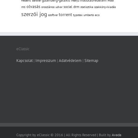
gutenberg-galaxis
másolásvédelem
frédéric barbier
interjú
mobi
olvasás
social drm
mti
oroszlános udvar
statisztika
szakkönyvkiadás
szerzői jog
torrent
szoftver
typotex
umberto eco
eClassic
Kapcsolat
|
Impresszum
|
Adatvédelem
|
Sitemap
Copyright by eClassic © 2016 | All Rights Reserved | Built by
Avada