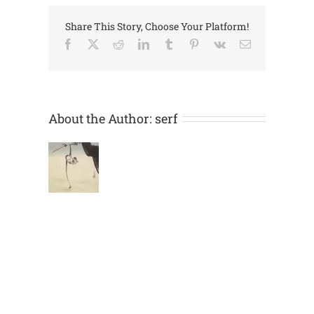
Share This Story, Choose Your Platform!
Facebook
X
Reddit
LinkedIn
Tumblr
Pinterest
Vk
Email:
About the Author:
serf