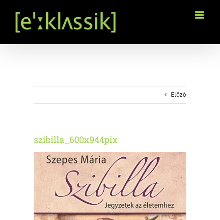
Kihagyás
Előző
szibilla_600x944pix