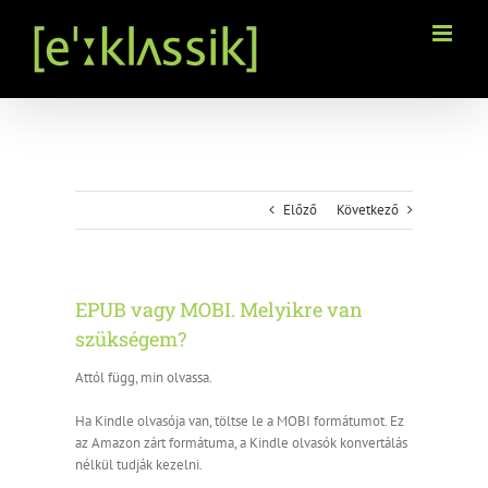
Kihagyás
Előző
Következő
EPUB vagy MOBI. Melyikre van
szükségem?
Attól függ, min olvassa.
Ha Kindle olvasója van, töltse le a MOBI formátumot. Ez
az Amazon zárt formátuma, a Kindle olvasók konvertálás
nélkül tudják kezelni.