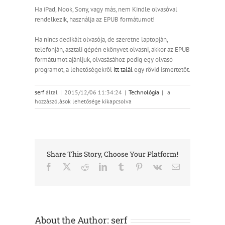
Ha iPad, Nook, Sony, vagy más, nem Kindle olvasóval
rendelkezik, használja az EPUB formátumot!
Ha nincs dedikált olvasója, de szeretne laptopján,
telefonján, asztali gépén ekönyvet olvasni, akkor az EPUB
formátumot ajánljuk, olvasásához pedig egy olvasó
programot, a lehetőségekről
itt talál
egy rövid ismertetőt.
EPUB
serf
által
|
2015/12/06 11:34:24
|
Technológia
|
a
vagy
hozzászólások lehetősége kikapcsolva
MOBI.
Melyikre
van
szükségem?
bejegyzéshez
Share This Story, Choose Your Platform!
Facebook
X
Reddit
LinkedIn
Tumblr
Pinterest
Vk
Email:
About the Author:
serf