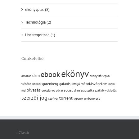
ekönyvpiac (8)
Technológia (2)
Uncategorized (1)
Cimkefelhő
ekönyv
ebook
drm
amazon
ekönyvtár
epub
gutenberg-galaxis
másolásvédelem
frédéric barbier
interjú
mobi
olvasás
social drm
mti
oroszlános udvar
statisztika
szakkönyvkiadás
szerzői jog
torrent
szoftver
typotex
umberto eco
eClassic