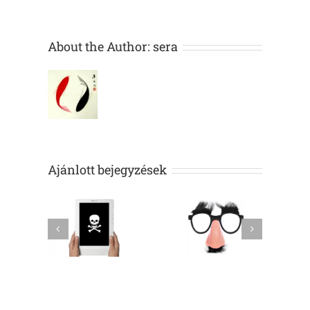
About the Author:
sera
Ajánlott bejegyzések
Jöjjenek a
l ürege
Olvasólecke
digitális
bennszülöttek!