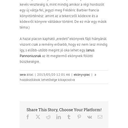
kevés veszteség is, mint mindig amikor a régi hordozót
egy új váltja fel, jegyzi meg Frédéric Barbier francia
könyvtörténész: amint az a tekercsről kódexre és a
kódexről könyvre váltáskor történt. De ez már egy másik
téma.)
A hazai piacon kapható „eredeti” ekönyvek fájó hiányánál
viszont csak a remény erősebb, hogy ez nem lesz mindig
így, s előbb-utóbb megint jó oka lehet egy
Janus
Pannoniusnak
az itt megtermő ekönyvek fölötti
büszkeségre.
Digitália
sera
által
|
2013/05/20 12:01:46
|
ekönyvpiac
|
a
földjén
hozzászólások lehetősége kikapcsolva
bejegyzéshez
Share This Story, Choose Your Platform!
Facebook
X
Reddit
LinkedIn
Tumblr
Pinterest
Vk
Email: