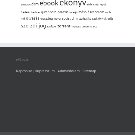
ekönyv
ebook
drm
amazon
ekönyvtár
epub
gutenberg-galaxis
másolásvédelem
frédéric barbier
interjú
mobi
olvasás
social drm
mti
oroszlános udvar
statisztika
szakkönyvkiadás
szerzői jog
torrent
szoftver
typotex
umberto eco
eClassic
Kapcsolat
|
Impresszum
|
Adatvédelem
|
Sitemap