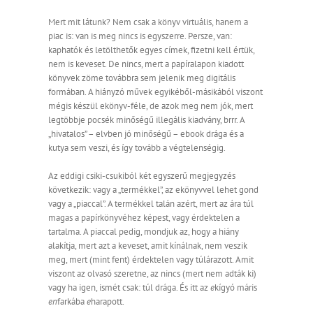
Mert mit látunk? Nem csak a könyv virtuális, hanem a
piac is: van is meg nincs is egyszerre. Persze, van:
kaphatók és letölthetők egyes címek, fizetni kell értük,
nem is keveset. De nincs, mert a papíralapon kiadott
könyvek zöme továbbra sem jelenik meg digitális
formában. A hiányzó művek egyikéből-másikából viszont
mégis készül ekönyv-féle, de azok meg nem jók, mert
legtöbbje pocsék minőségű illegális kiadvány, brrr. A
„hivatalos” – elvben jó minőségű – ebook drága és a
kutya sem veszi, és így tovább a végtelenségig.
Az eddigi csiki-csukiból két egyszerű megjegyzés
következik: vagy a „termékkel”, az ekönyvvel lehet gond
vagy a „piaccal”. A termékkel talán azért, mert az ára túl
magas a papírkönyvéhez képest, vagy érdektelen a
tartalma. A piaccal pedig, mondjuk az, hogy a hiány
alakítja, mert azt a keveset, amit kínálnak, nem veszik
meg, mert (mint fent) érdektelen vagy túlárazott. Amit
viszont az olvasó szeretne, az nincs (mert nem adták ki)
vagy ha igen, ismét csak: túl drága. És itt az
e
kígyó máris
en
farkába
e
harapott.