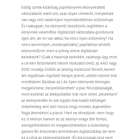
Eddig szinte kizárólag
papír
könyvek ekönyvesített
változatairól esett szó, azaz olyan címekről, melyeknek
van vagy volt valamilyen nyomtatottkönyv-előzménye.
És csakugyan, ha ekönyvről beszélünk, legtöbben a
könyvnek valamiféle digitalizált változatára gondolunk.
Igen ám, de mi van akkor, ha nincs ilyen előzmény? Ha
nincs semmilyen „mesterpéldány”, papírkönyv amiből
ekönyvesítünk
, mert a
szöveg
eleve digitálisan
keletkezik? (Csak a hasonlat kedvéért, valahogy úgy, mint
a cd-ken feltüntetett három titokzatos betű, az AAD vagy
DDD mutatja. Előbbi az analóg eszközzel felvett, kevert
ám digitálisan rögzített hangot jelenti, utóbbi viszont már
mindhárom fázisban az.) Az ilyen ekönyvek tömeges
megjelenése „helyrebillentheti” a piac féloldalasságát,
mert ezeknél az árképzésébe már nem lehet „beleérteni”
az ekönyvesítés és sok egyéb más kiadói költséget.
Jóstehetség sem kell hozzá, hogy mindez alapvetően
fogja átrendezni a piacot. Mert ne tévedjünk: nem hogy
ez
is
ekönyv, hanem ez az ekönyv maga. Bár fontos,
elengedhetetlen és megkerülhetetlen a Gutenberg-
galaxis fél évezredes termésének digitalizálása, de nem
ez a célja az ekönyvészetnek. (És bizonyosan lesz nem