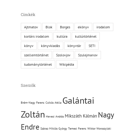
Címkék
Ajtmatov
Blok
Borges
ekönyv
irodalom
kortárs irodalom
kultúra
kultúrtörténet
könyv
könyvkiadás
könyvtár
SETI
szellemtörténet
Szolovjov
Szulejmanov
tudománytörténet
Wikipédia
Szerzők
Galántai
Brém-Nagy Ferenc
Csikós Attila
Zoltán
Nagy
Mikszáth Kálmán
Hevesi András
Endre
Száraz Miklós György
Temesi Ferenc
Wiktor Woroszylski