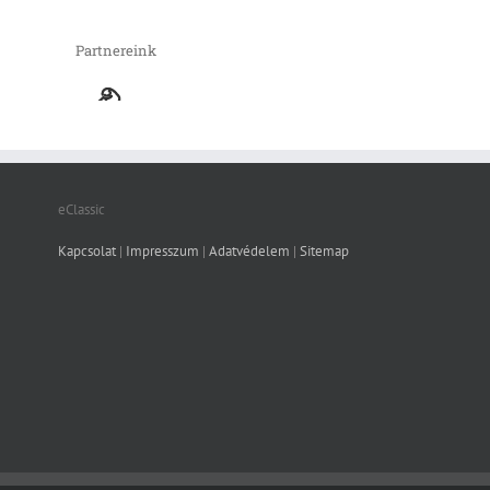
Partnereink
eClassic
Kapcsolat
|
Impresszum
|
Adatvédelem
|
Sitemap