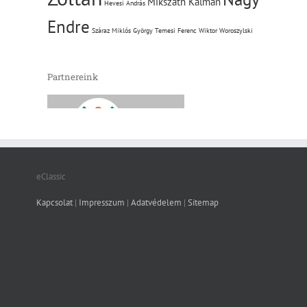
Mikszáth Kálmán
Hevesi András
Endre
Száraz Miklós György
Temesi Ferenc
Wiktor Woroszylski
Partnereink
eClassic
Kapcsolat
|
Impresszum
|
Adatvédelem
|
Sitemap