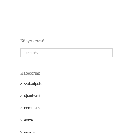
Könyvkereső
Kategóriák
szabadpolc
újraolvasó
bemutató
esszé
regény