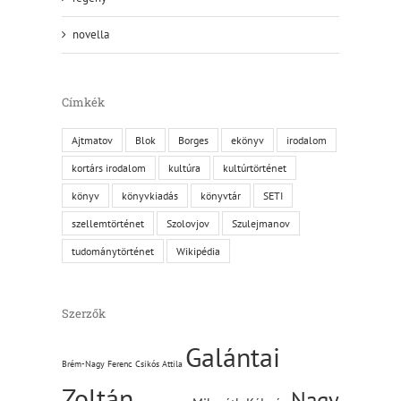
novella
Címkék
Ajtmatov
Blok
Borges
ekönyv
irodalom
kortárs irodalom
kultúra
kultúrtörténet
könyv
könyvkiadás
könyvtár
SETI
szellemtörténet
Szolovjov
Szulejmanov
tudománytörténet
Wikipédia
Szerzők
Galántai
Brém-Nagy Ferenc
Csikós Attila
Zoltán
Nagy