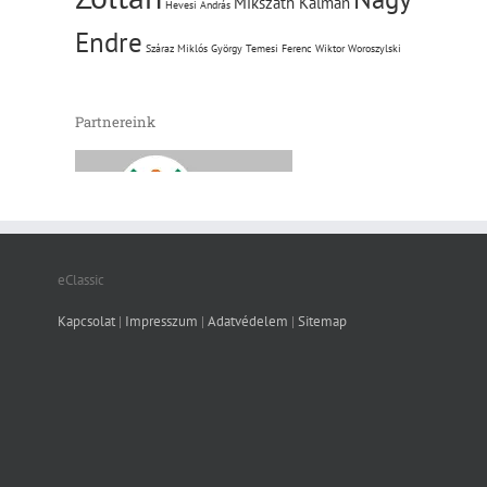
Mikszáth Kálmán
Hevesi András
Endre
Száraz Miklós György
Temesi Ferenc
Wiktor Woroszylski
Partnereink
eClassic
Kapcsolat
|
Impresszum
|
Adatvédelem
|
Sitemap