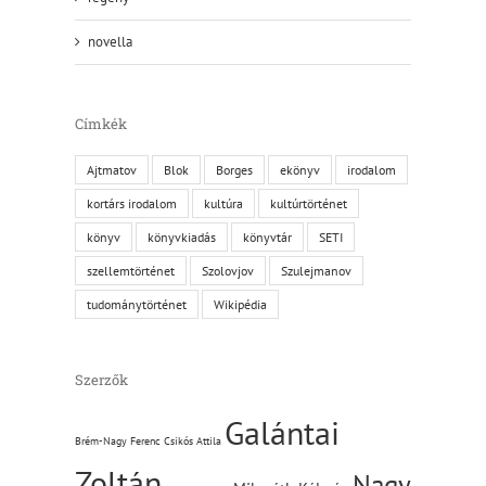
novella
Címkék
Ajtmatov
Blok
Borges
ekönyv
irodalom
kortárs irodalom
kultúra
kultúrtörténet
könyv
könyvkiadás
könyvtár
SETI
szellemtörténet
Szolovjov
Szulejmanov
tudománytörténet
Wikipédia
Szerzők
Galántai
Brém-Nagy Ferenc
Csikós Attila
Zoltán
Nagy