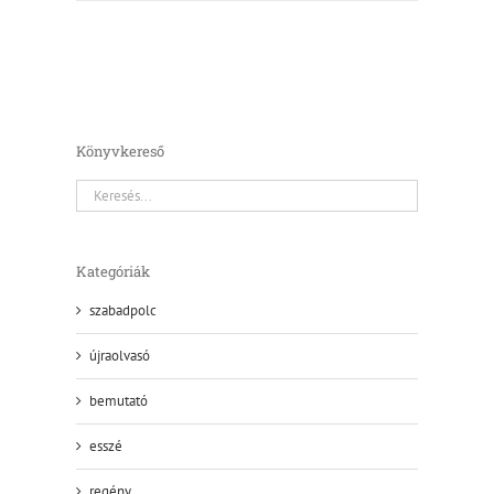
Könyvkereső
Kategóriák
szabadpolc
újraolvasó
bemutató
esszé
regény