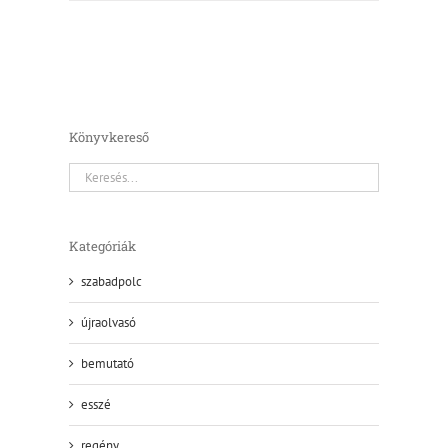
Könyvkereső
Kategóriák
szabadpolc
újraolvasó
bemutató
esszé
regény