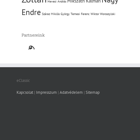
Mikszáth Kálmán
Hevesi András
Endre
Száraz Miklós György
Temesi Ferenc
Wiktor Woroszylski
Partnereink
eClassic
Kapcsolat
|
Impresszum
|
Adatvédelem
|
Sitemap