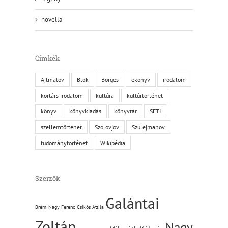
novella
Címkék
Ajtmatov
Blok
Borges
ekönyv
irodalom
kortárs irodalom
kultúra
kultúrtörténet
könyv
könyvkiadás
könyvtár
SETI
szellemtörténet
Szolovjov
Szulejmanov
tudománytörténet
Wikipédia
Szerzők
Galántai
Brém-Nagy Ferenc
Csikós Attila
Zoltán
Nagy