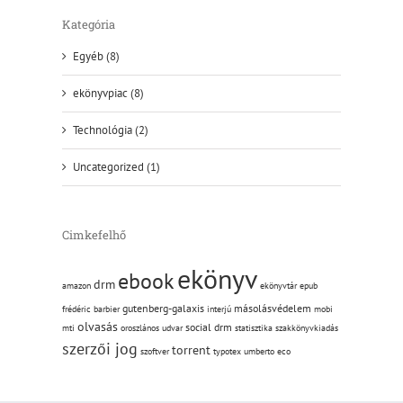
Kategória
Egyéb (8)
ekönyvpiac (8)
Technológia (2)
Uncategorized (1)
Cimkefelhő
ekönyv
ebook
drm
amazon
ekönyvtár
epub
gutenberg-galaxis
másolásvédelem
frédéric barbier
interjú
mobi
olvasás
social drm
mti
oroszlános udvar
statisztika
szakkönyvkiadás
szerzői jog
torrent
szoftver
typotex
umberto eco