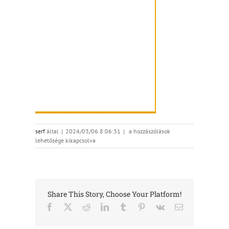
Galantai_Zoltan-
serf
által
|
2024/03/06 8:06:31
|
a hozzászólások
Tlon_Budapest
lehetősége kikapcsolva
bejegyzéshez
Share This Story, Choose Your Platform!
Facebook
X
Reddit
LinkedIn
Tumblr
Pinterest
Vk
Email: