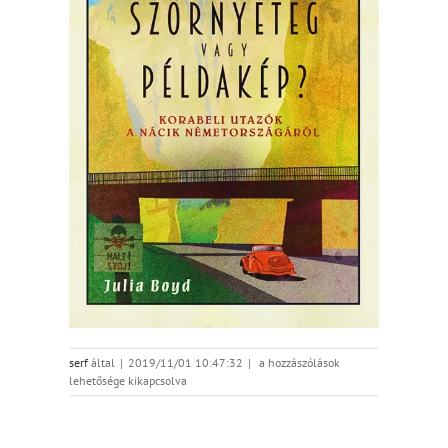
Szornyeteg_vagy_peldakep_cover_e
serf
által
|
2019/11/01 10:47:32
|
a hozzászólások
bejegyzéshez
lehetősége kikapcsolva