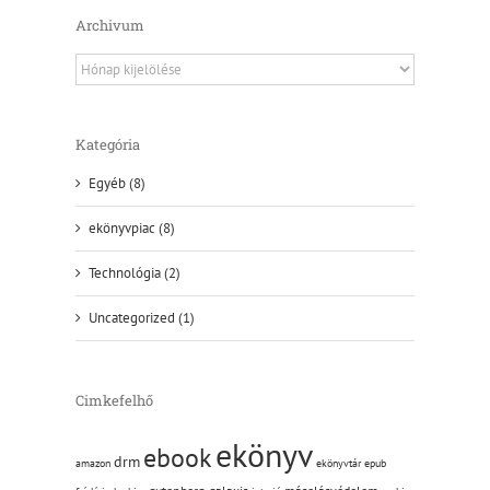
Archivum
Archivum
Kategória
Egyéb (8)
ekönyvpiac (8)
Technológia (2)
Uncategorized (1)
Cimkefelhő
ekönyv
ebook
drm
amazon
ekönyvtár
epub