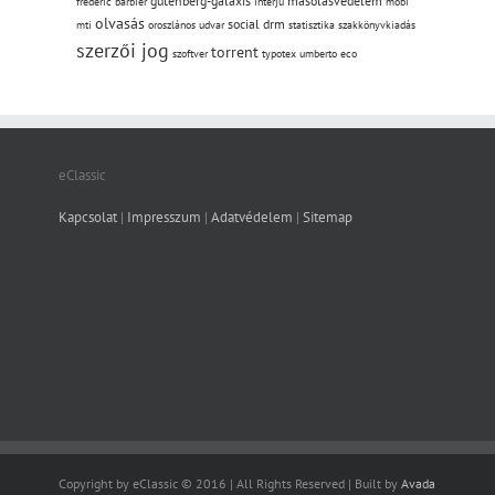
gutenberg-galaxis
másolásvédelem
frédéric barbier
interjú
mobi
olvasás
social drm
mti
oroszlános udvar
statisztika
szakkönyvkiadás
szerzői jog
torrent
szoftver
typotex
umberto eco
eClassic
Kapcsolat
|
Impresszum
|
Adatvédelem
|
Sitemap
Copyright by eClassic © 2016 | All Rights Reserved | Built by
Avada