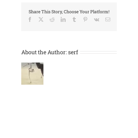
Share This Story, Choose Your Platform!
Facebook
X
Reddit
LinkedIn
Tumblr
Pinterest
Vk
Email:
About the Author:
serf