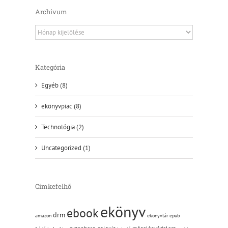
Archivum
Archivum
Kategória
Egyéb (8)
ekönyvpiac (8)
Technológia (2)
Uncategorized (1)
Cimkefelhő
ekönyv
ebook
drm
amazon
ekönyvtár
epub