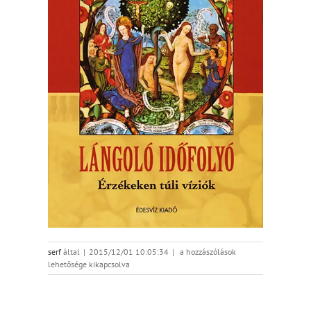
langolo_cover
serf
által
|
2015/12/01 10:05:34
|
a hozzászólások
bejegyzéshez
lehetősége kikapcsolva