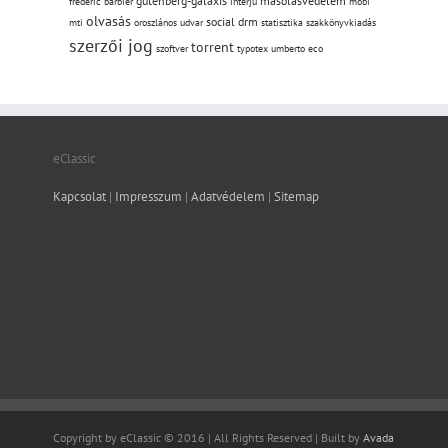
gutenberg-galaxis
másolásvédelem
frédéric barbier
interjú
mobi
olvasás
social drm
mti
oroszlános udvar
statisztika
szakkönyvkiadás
szerzői jog
torrent
szoftver
typotex
umberto eco
eClassic
Kapcsolat
|
Impresszum
|
Adatvédelem
|
Sitemap
Copyright by eClassic © 2016 | All Rights Reserved | Built by
Avada