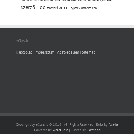
mti
oroszlános udvar
statisztika
szakkönyvkiadás
szerzői jog
torrent
szoftver
typotex
umberto eco
eClassic
Kapcsolat
|
Impresszum
|
Adatvédelem
|
Sitemap
Copyright by eClassic © 2016 | All Rights Reserved | Built by
Avada
| Powered by
WordPress
| Hosted by
Hostinger