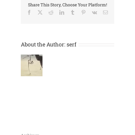
Share This Story, Choose Your Platform!
Facebook
X
Reddit
LinkedIn
Tumblr
Pinterest
Vk
Email:
About the Author:
serf