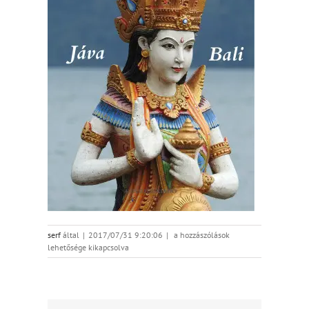
indonezia-
serf
által
|
2017/07/31 9:20:06
|
a hozzászólások
ekkovei
lehetősége kikapcsolva
bejegyzéshez