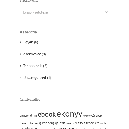
Archivum
Archivum
Kategória
Egyéb (8)
ekönyvpiac (8)
Technológia (2)
Uncategorized (1)
Cimkefelhő
ekönyv
ebook
drm
amazon
ekönyvtár
epub
gutenberg-galaxis
másolásvédelem
frédéric barbier
interjú
mobi
olvasás
social drm