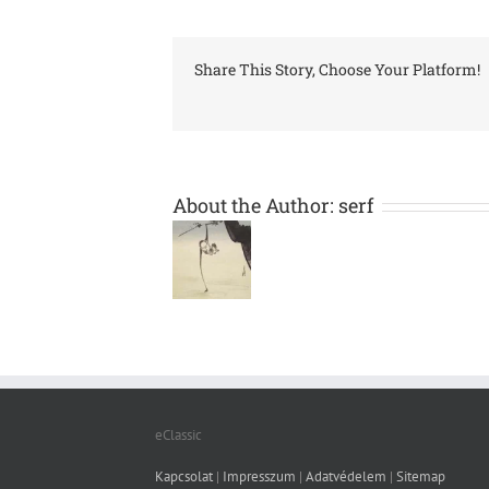
Share This Story, Choose Your Platform!
About the Author:
serf
eClassic
Kapcsolat
|
Impresszum
|
Adatvédelem
|
Sitemap