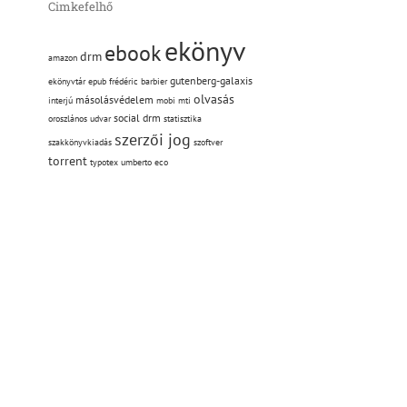
Cimkefelhő
ekönyv
ebook
drm
amazon
gutenberg-galaxis
ekönyvtár
epub
frédéric barbier
olvasás
másolásvédelem
interjú
mobi
mti
social drm
oroszlános udvar
statisztika
szerzői jog
szakkönyvkiadás
szoftver
torrent
typotex
umberto eco