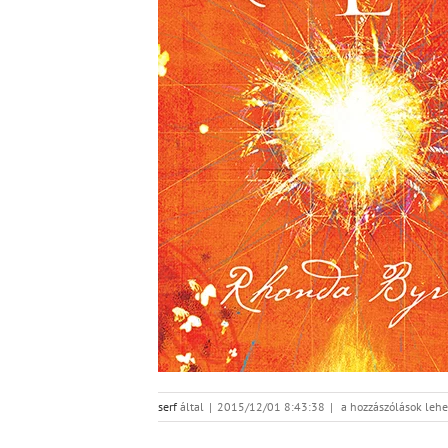
ero_600x800
serf
által
|
2015/12/01 8:43:38
|
a hozzászólások lehe
bejegyzéshez