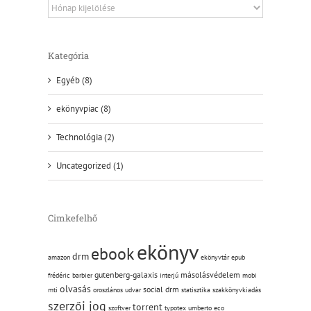
Archivum
Kategória
Egyéb (8)
ekönyvpiac (8)
Technológia (2)
Uncategorized (1)
Cimkefelhő
ekönyv
ebook
drm
amazon
ekönyvtár
epub
gutenberg-galaxis
másolásvédelem
frédéric barbier
interjú
mobi
olvasás
social drm
mti
oroszlános udvar
statisztika
szakkönyvkiadás
szerzői jog
torrent
szoftver
typotex
umberto eco