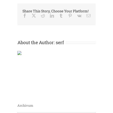
Share This Story, Choose Your Platform!
Facebook
X
Reddit
LinkedIn
Tumblr
Pinterest
Vk
Email:
About the Author:
serf
Archivum