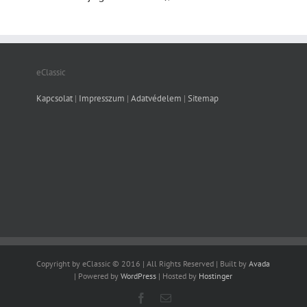
eClassic
Kapcsolat
|
Impresszum
|
Adatvédelem
|
Sitemap
Copyright by eClassic © 2016 | All Rights Reserved | Built by
Avada
| Powered by
WordPress
| Hosted by
Hostinger
Facebook
Email: