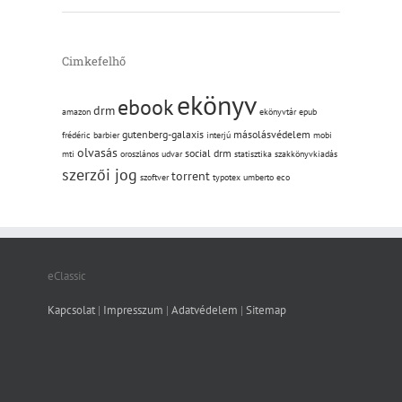
Cimkefelhő
ekönyv
ebook
drm
amazon
ekönyvtár
epub
gutenberg-galaxis
másolásvédelem
frédéric barbier
interjú
mobi
olvasás
social drm
mti
oroszlános udvar
statisztika
szakkönyvkiadás
szerzői jog
torrent
szoftver
typotex
umberto eco
eClassic
Kapcsolat
|
Impresszum
|
Adatvédelem
|
Sitemap