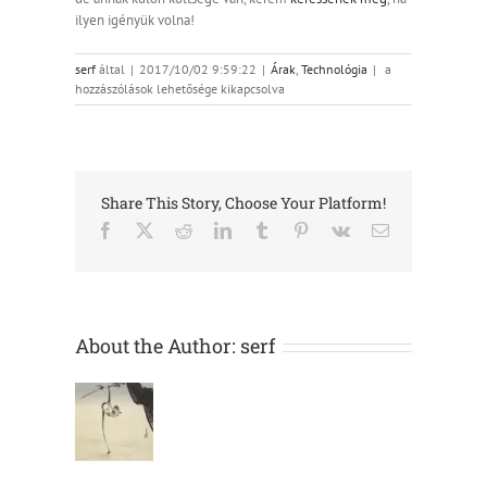
ilyen igényük volna!
Nem
serf
által
|
2017/10/02 9:59:22
|
Árak
,
Technológia
|
a
látok
hozzászólások lehetősége kikapcsolva
PDF
formátumot.
PDF-
re
nem
Share This Story, Choose Your Platform!
konvertálnak?
bejegyzéshez
Facebook
X
Reddit
LinkedIn
Tumblr
Pinterest
Vk
Email:
About the Author:
serf