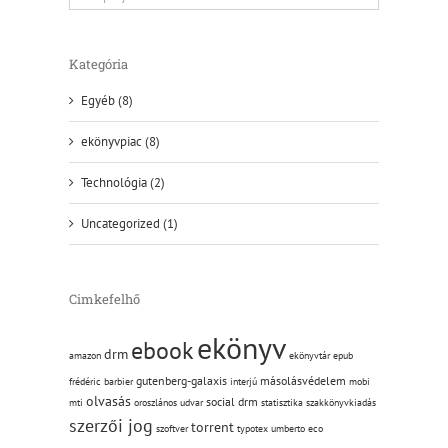
Kategória
Egyéb (8)
ekönyvpiac (8)
Technológia (2)
Uncategorized (1)
Cimkefelhő
ekönyv
ebook
drm
amazon
ekönyvtár
epub
gutenberg-galaxis
másolásvédelem
frédéric barbier
interjú
mobi
olvasás
social drm
mti
oroszlános udvar
statisztika
szakkönyvkiadás
szerzői jog
torrent
szoftver
typotex
umberto eco