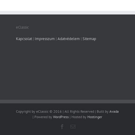
eClassic
Kapcsolat
|
Impresszum
|
Adatvédelem
|
Sitemap
Copyright by eClassic © 2016 | All Rights Reserved | Built by
Avada
| Powered by
WordPress
| Hosted by
Hostinger
Facebook
Email: