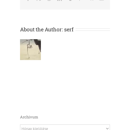
your-
mother-
474728
bejegyzéshez
About the Author:
serf
Archivum
Archivum