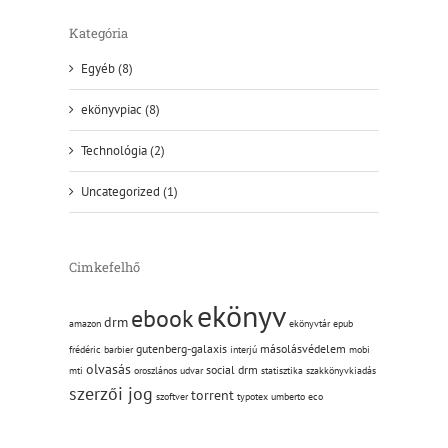
Kategória
Egyéb (8)
ekönyvpiac (8)
Technológia (2)
Uncategorized (1)
Cimkefelhő
ekönyv
ebook
drm
amazon
ekönyvtár
epub
gutenberg-galaxis
másolásvédelem
frédéric barbier
interjú
mobi
olvasás
social drm
mti
oroszlános udvar
statisztika
szakkönyvkiadás
szerzői jog
torrent
szoftver
typotex
umberto eco