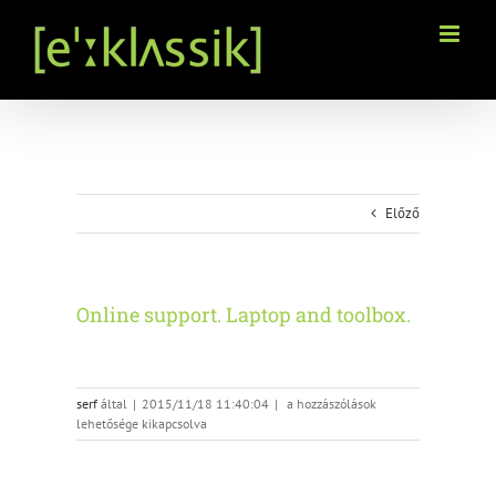
Kihagyás
Előző
Online support. Laptop and toolbox.
Online
serf
által
|
2015/11/18 11:40:04
|
a hozzászólások
support.
lehetősége kikapcsolva
Laptop
and
toolbox.