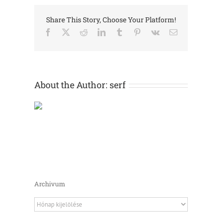
bejegyzéshez
Share This Story, Choose Your Platform!
Facebook
X
Reddit
LinkedIn
Tumblr
Pinterest
Vk
Email:
About the Author:
serf
Archivum
Archivum