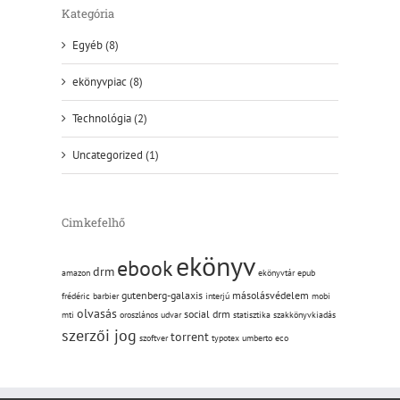
Kategória
Egyéb (8)
ekönyvpiac (8)
Technológia (2)
Uncategorized (1)
Cimkefelhő
ekönyv
ebook
drm
amazon
ekönyvtár
epub
gutenberg-galaxis
másolásvédelem
frédéric barbier
interjú
mobi
olvasás
social drm
mti
oroszlános udvar
statisztika
szakkönyvkiadás
szerzői jog
torrent
szoftver
typotex
umberto eco