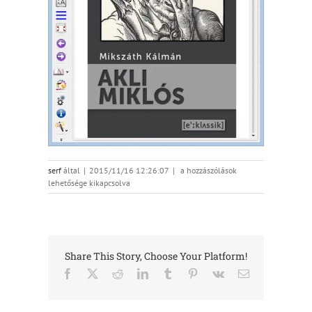
akli_cimlap_kindle
serf
által
|
2015/11/16 12:26:07
|
a hozzászólások
bejegyzéshez
lehetősége kikapcsolva
Share This Story, Choose Your Platform!
Facebook
X
Reddit
LinkedIn
Tumblr
Pinterest
Vk
Email: