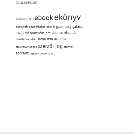
Cimkefelhő
ekönyv
ebook
drm
amazon
gutenberg-galaxis
ekönyvtár
epub
frédéric barbier
olvasás
másolásvédelem
interjú
mobi
mti
social drm
oroszlános udvar
statisztika
szerzői jog
szakkönyvkiadás
szoftver
torrent
l:
typotex
umberto eco