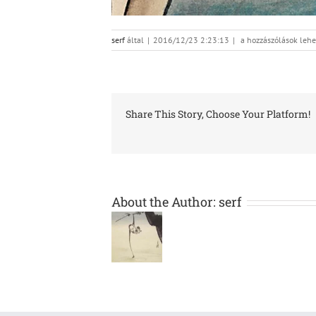
galantai2_slider
serf
által
|
2016/12/23 2:23:13
|
a hozzászólások lehe
bejegyzéshez
Share This Story, Choose Your Platform!
About the Author:
serf