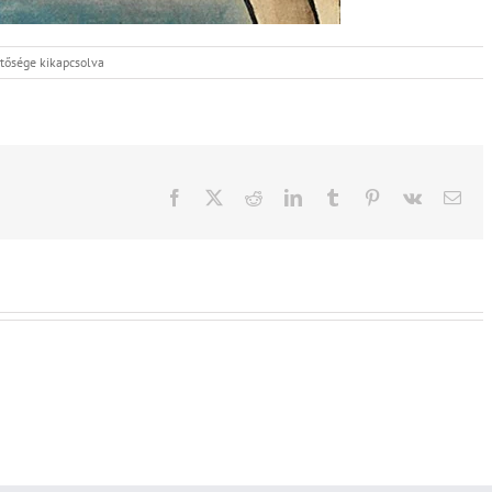
tősége kikapcsolva
Facebook
X
Reddit
LinkedIn
Tumblr
Pinterest
Vk
Emai