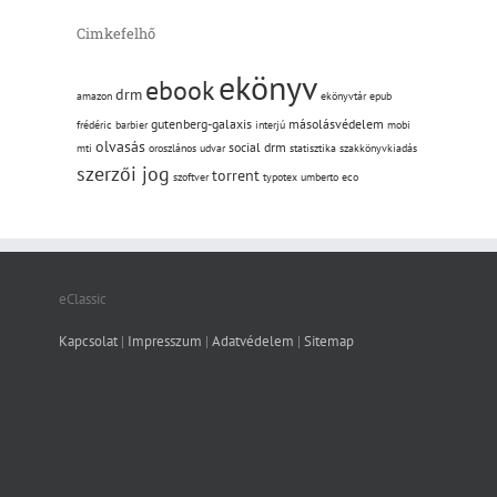
Cimkefelhő
ekönyv
ebook
drm
amazon
ekönyvtár
epub
gutenberg-galaxis
másolásvédelem
frédéric barbier
interjú
mobi
olvasás
social drm
mti
oroszlános udvar
statisztika
szakkönyvkiadás
szerzői jog
torrent
szoftver
typotex
umberto eco
eClassic
Kapcsolat
|
Impresszum
|
Adatvédelem
|
Sitemap