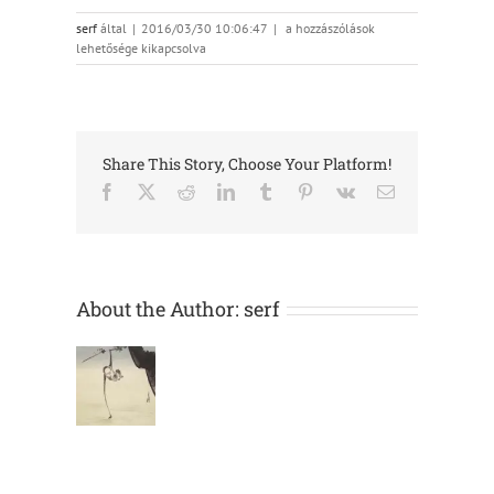
UjPan_slider
serf
által
|
2016/03/30 10:06:47
|
a hozzászólások
bejegyzéshez
lehetősége kikapcsolva
Share This Story, Choose Your Platform!
Facebook
X
Reddit
LinkedIn
Tumblr
Pinterest
Vk
Email:
About the Author:
serf