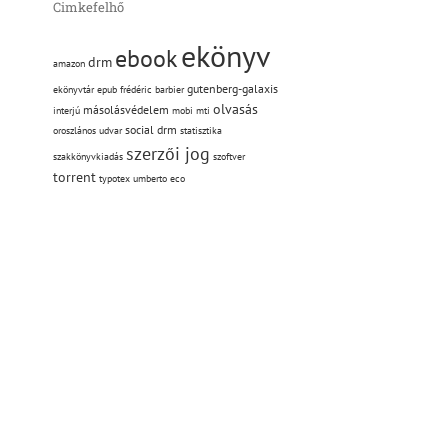
Cimkefelhő
ekönyv
ebook
drm
amazon
gutenberg-galaxis
ekönyvtár
epub
frédéric barbier
olvasás
másolásvédelem
interjú
mobi
mti
social drm
oroszlános udvar
statisztika
szerzői jog
szakkönyvkiadás
szoftver
torrent
typotex
umberto eco