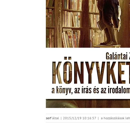
Galantai-
serf
által
|
2015/12/19 10:16:57
|
a hozzászólások leh
konyv2
bejegyzéshez