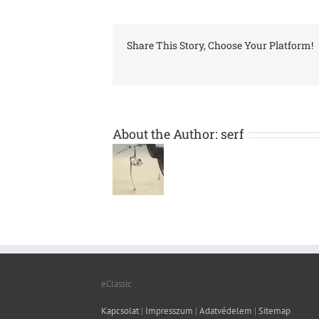
Share This Story, Choose Your Platform!
About the Author:
serf
eClassic
Kapcsolat
|
Impresszum
|
Adatvédelem
|
Sitemap