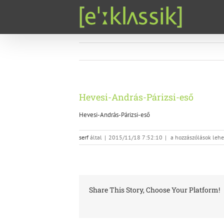
Kihagyás
Hevesi-András-Párizsi-eső
Hevesi-András-Párizsi-eső
Hevesi-
serf
által
|
2015/11/18 7:52:10
|
a hozzászólások lehe
András-
Párizsi-
eső
bejegyzéshez
Share This Story, Choose Your Platform!