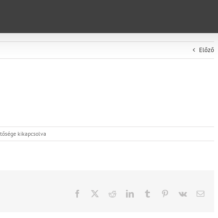
Előző
tősége kikapcsolva
Facebook
X
Reddit
LinkedIn
Tumblr
Pinterest
Vk
Emai