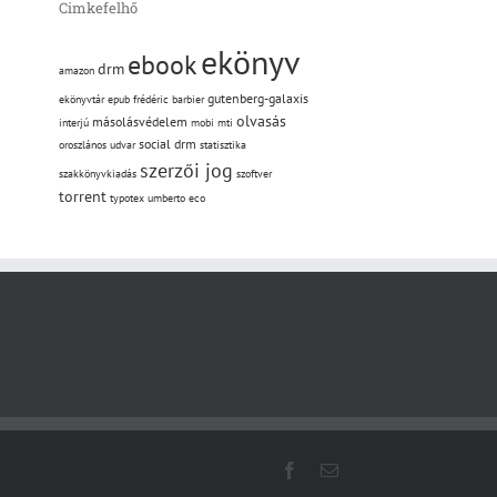
Cimkefelhő
ekönyv
ebook
drm
amazon
gutenberg-galaxis
ekönyvtár
epub
frédéric barbier
olvasás
másolásvédelem
interjú
mobi
mti
social drm
oroszlános udvar
statisztika
szerzői jog
szakkönyvkiadás
szoftver
torrent
typotex
umberto eco
Facebook
Email: