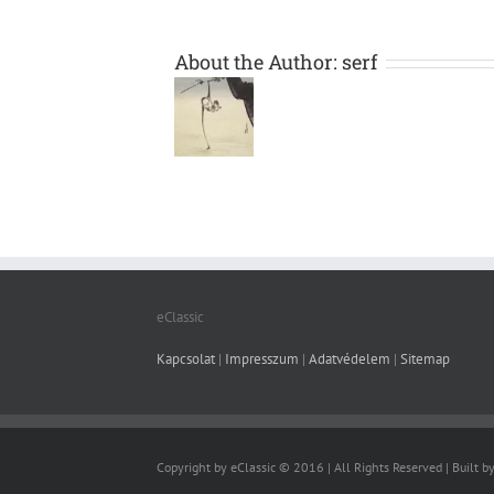
About the Author:
serf
eClassic
Kapcsolat
|
Impresszum
|
Adatvédelem
|
Sitemap
Copyright by eClassic © 2016 | All Rights Reserved | Built b